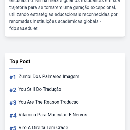
entusiasmo. Minha meta é guiar os estudantes em sua
trajetória para se tornarem uma geração excepcional,
utilizando estratégias educacionais reconhecidas por
renomadas instituições acadêmicas globais -
fdp.aau.edu.et.
Top Post
#1
Zumbi Dos Palmares Imagem
#2
You Still Do Tradução
#3
You Are The Reason Traducao
#4
Vitamina Para Musculos E Nervos
#5
Vire A Direita Tem Crase