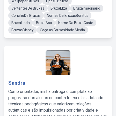
WallpaperBruxas
TiposE Bruxas
VertentesDe Bruxas
BruxaElza
BruxaImaginário
ConcílioDe Bruxas
Nomes De BruxasBonitos
BruxaLinda
BruxaBoa
Nome Da BruxaCaste
BruxasDisney
Caça as BruxasIdade Media
Sandra
Como orientador, minha entrega é completa ao
progresso dos alunos no contexto escolar, adotando
técnicas pedagógicas que valorizam relações
autênticas e são impulsionadas por criatividade e