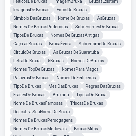
FeiticosDe Bruxas
ImagemBruxa
BruxasExistem
ImagensDe Bruxas
FotosDe Bruxas
Simbolo DasBruxas
Nome De Bruxas
AsBruxas
Nomes De BruxasPoderosas
SobrenomesDe Bruxas
TiposDe Bruxas
Nomes De BruxasAntigas
Caça asBruxas
BruxaÉvora
SobrenomeDe Bruxas
CirculoDe Bruxas
As Bruxas DeGuaratuba
LetraDe Bruxa
5Bruxas
Nomes DeBruxos
Nomes TopDe Bruxas
NomesPara Magos
PalavrasDe Bruxas
Nomes DeFeiticeiras
TipoDe Bruxas
Mes DasBruxas
Regras DasBruxas
FrasesDe Bruxas
Bruxaria
TiposaDe Bruxa
Nome De BruxasFamosas
TriscasDe Bruxas
Descubra SeuNome De Bruxa
Nomes De BruxasPersogagens
Nomes De BruxasMedievais
BruxasMitos