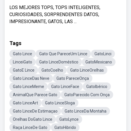
LOS MEJORES TOPS, TOPS INTELIGENTES,
CURIOSIDADES, SORPRENDENTES DATOS,
IMPRESIONANTE, GATOS, LAS ...
Tags
Gato Lince
Gato Que PareceUm Lince
GatoLinci
LinceiGato
Gato LinceDoméstico
GatoMexicano
GatoE Lince
GatoCoelho
Gato LinceOrelhas
Gato LinceDas Neve
Gato PareceOnça
Gato LinceMeme
Gato LinceFace
GatoIbérico
AnimalQue Parece Gato
GatoParecido Com Onça
Gato LinceArt
Gato LinceSloga
Gato LinceDe Estimaçao
Gato LinceDa Montaha
Orelhas DoGato Lince
GatoLynce
Raça LinceDe Gato
GatoHibrido