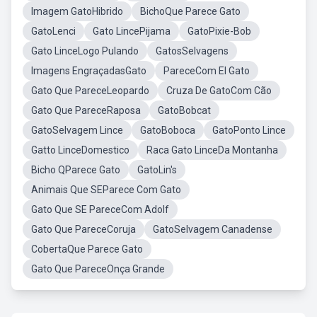
Imagem GatoHibrido
BichoQue Parece Gato
GatoLenci
Gato LincePijama
GatoPixie-Bob
Gato LinceLogo Pulando
GatosSelvagens
Imagens EngraçadasGato
PareceCom El Gato
Gato Que PareceLeopardo
Cruza De GatoCom Cão
Gato Que PareceRaposa
GatoBobcat
GatoSelvagem Lince
GatoBoboca
GatoPonto Lince
Gatto LinceDomestico
Raca Gato LinceDa Montanha
Bicho QParece Gato
GatoLin's
Animais Que SEParece Com Gato
Gato Que SE PareceCom Adolf
Gato Que PareceCoruja
GatoSelvagem Canadense
CobertaQue Parece Gato
Gato Que PareceOnça Grande