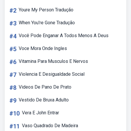
#2
Youre My Person Tradução
#3
When You're Gone Tradução
#4
Você Pode Enganar A Todos Menos A Deus
#5
Voce Mora Onde Ingles
#6
Vitamina Para Musculos E Nervos
#7
Violencia E Desigualdade Social
#8
Videos De Pano De Prato
#9
Vestido De Bruxa Adulto
#10
Vera E John Entrar
#11
Vaso Quadrado De Madeira