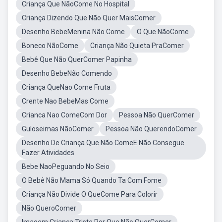
Criança Que NãoCome No Hospital
Criança Dizendo Que Não Quer MaisComer
Desenho BebeMenina Não Come
O Que NãoCome
Boneco NãoCome
Criança Não Quieta PraComer
Bebê Que Não QuerComer Papinha
Desenho BebeNão Comendo
Criança QueNao Come Fruta
Crente Nao BebeMas Come
Crianca Nao ComeCom Dor
Pessoa Não QuerComer
Guloseimas NãoComer
Pessoa Não QuerendoComer
Desenho De Criança Que Não ComeE Não Consegue
Fazer Atividades
Bebe NaoPeguando No Seio
O Bebê Não Mama Só Quando Ta Com Fome
Criança Não Divide O QueCome Para Colorir
Não QueroComer