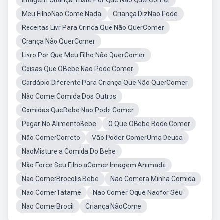
Imagem Criança Triste Por Que Não QuerComer
Meu FilhoNao Come Nada
Criança DizNao Pode
Receitas Livr Para Crinca Que Não QuerComer
Crança Não QuerComer
Livro Por Que Meu Filho Não QuerComer
Coisas Que OBebe Nao Pode Comer
Cardápio Diferente Para Criança Que Não QuerComer
Não ComerComida Dos Outros
Comidas QueBebe Nao Pode Comer
Pegar No AlimentoBebe
O Que OBebe Bode Comer
Não ComerCorreto
Vão Poder ComerUma Deusa
NaoMisture a Comida Do Bebe
Não Force Seu Filho aComer Imagem Animada
Nao ComerBrocolis Bebe
Nao Comera Minha Comida
Nao ComerTatame
Nao Comer Oque Naofor Seu
Nao ComerBrocil
Criança NãoCome