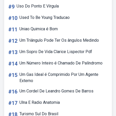
#9
Uso Do Ponto E Vírgula
#10
Used To Be Young Traducao
#11
Uniao Quimica é Bom
#12
Um Triângulo Pode Ter Os ângulos Medindo
#13
Um Sopro De Vida Clarice Lispector Pdf
#14
Um Número Inteiro é Chamado De Palíndromo
#15
Um Gas Ideal é Comprimido Por Um Agente
Externo
#16
Um Cordel De Leandro Gomes De Barros
#17
Ulna E Radio Anatomia
#18
Turismo Sul Do Brasil