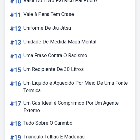
#10
Valor Do Livro Pai Rico Pai Pobre
#11
Vale à Pena Tem Crase
#12
Uniforme De Jiu Jitsu
#13
Unidade De Medida Mapa Mental
#14
Uma Frase Contra O Racismo
#15
Um Recipiente De 30 Litros
#16
Um Liquido é Aquecido Por Meio De Uma Fonte
Termica
#17
Um Gas Ideal é Comprimido Por Um Agente
Externo
#18
Tudo Sobre O Carimbó
#19
Triangulo Telhas E Madeiras