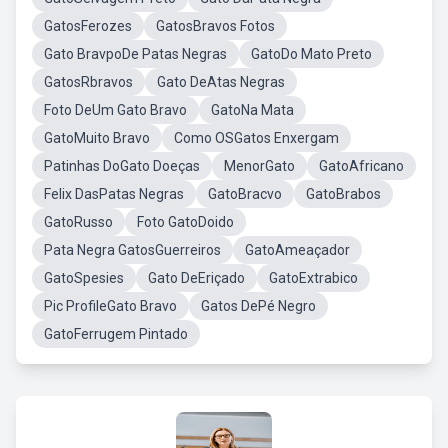
GatosFerozes
GatosBravos Fotos
Gato BravpoDe Patas Negras
GatoDo Mato Preto
GatosRbravos
Gato DeAtas Negras
Foto DeUm Gato Bravo
GatoNa Mata
GatoMuito Bravo
Como OSGatos Enxergam
Patinhas DoGato Doeças
MenorGato
GatoAfricano
Felix DasPatas Negras
GatoBracvo
GatoBrabos
GatoRusso
Foto GatoDoido
Pata Negra GatosGuerreiros
GatoAmeaçador
GatoSpesies
Gato DeEriçado
GatoExtrabico
Pic ProfileGato Bravo
Gatos DePé Negro
GatoFerrugem Pintado