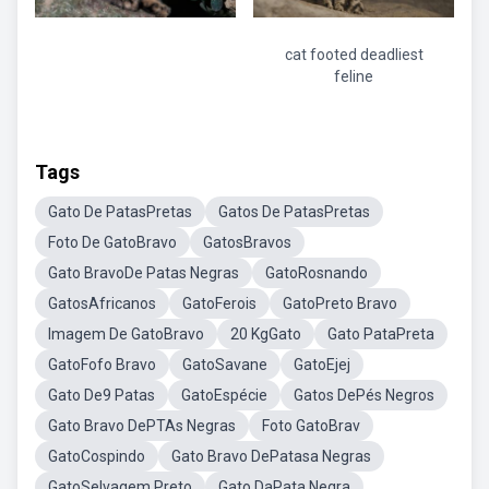
cat footed deadliest
feline
Tags
Gato De PatasPretas
Gatos De PatasPretas
Foto De GatoBravo
GatosBravos
Gato BravoDe Patas Negras
GatoRosnando
GatosAfricanos
GatoFerois
GatoPreto Bravo
Imagem De GatoBravo
20 KgGato
Gato PataPreta
GatoFofo Bravo
GatoSavane
GatoEjej
Gato De9 Patas
GatoEspécie
Gatos DePés Negros
Gato Bravo DePTAs Negras
Foto GatoBrav
GatoCospindo
Gato Bravo DePatasa Negras
GatoSelvagem Preto
Gato DaPata Negra