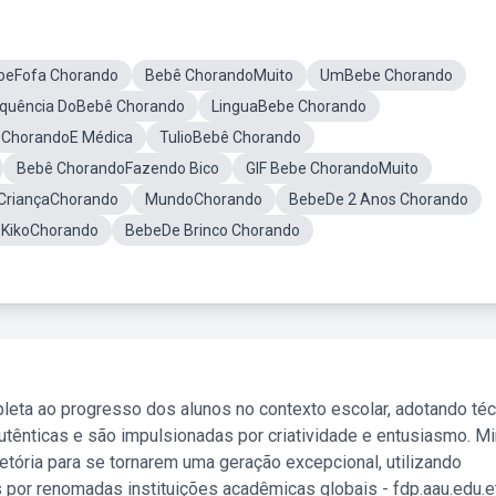
beFofa Chorando
Bebê ChorandoMuito
UmBebe Chorando
equência DoBebê Chorando
LinguaBebe Chorando
 ChorandoE Médica
TulioBebê Chorando
Bebê ChorandoFazendo Bico
GIF Bebe ChorandoMuito
CriançaChorando
MundoChorando
BebeDe 2 Anos Chorando
KikoChorando
BebeDe Brinco Chorando
leta ao progresso dos alunos no contexto escolar, adotando té
tênticas e são impulsionadas por criatividade e entusiasmo. M
etória para se tornarem uma geração excepcional, utilizando
 por renomadas instituições acadêmicas globais - fdp.aau.edu.et