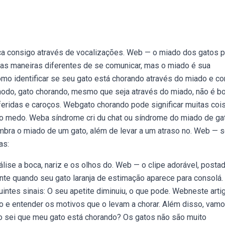
a consigo através de vocalizações. Web — o miado dos gatos 
as maneiras diferentes de se comunicar, mas o miado é sua
mo identificar se seu gato está chorando através do miado e c
odo, gato chorando, mesmo que seja através do miado, não é b
 feridas e caroços. Webgato chorando pode significar muitas coi
mo medo. Weba síndrome cri du chat ou síndrome do miado de ga
mbra o miado de um gato, além de levar a um atraso no. Web — 
as:
álise a boca, nariz e os olhos do. Web — o clipe adorável, posta
te quando seu gato laranja de estimação aparece para consolá.
es sinais: O seu apetite diminuiu, o que pode. Webneste artig
to e entender os motivos que o levam a chorar. Além disso, vam
o sei que meu gato está chorando? Os gatos não são muito