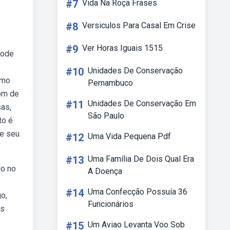
#7
Vida Na Roça Frases
#8
Versiculos Para Casal Em Crise
#9
Ver Horas Iguais 1515
pode
#10
Unidades De Conservação
omo
Pernambuco
om de
#11
Unidades De Conservação Em
sas,
São Paulo
to é
se seu
#12
Uma Vida Pequena Pdf
#13
Uma Família De Dois Qual Era
do no
A Doença
#14
Uma Confecção Possuía 36
o,
Funcionários
os
#15
Um Aviao Levanta Voo Sob