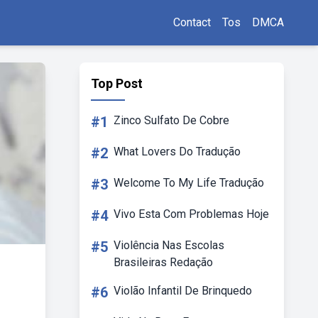
Contact
Tos
DMCA
Top Post
#1
Zinco Sulfato De Cobre
#2
What Lovers Do Tradução
#3
Welcome To My Life Tradução
#4
Vivo Esta Com Problemas Hoje
#5
Violência Nas Escolas
Brasileiras Redação
#6
Violão Infantil De Brinquedo