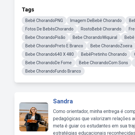
Tags
Bebê ChorandoPNG
Imagem DeBebê Chorando
Be
Fotos De BebêsChorando
RostoBebê Chorando
Fr
Bebe ChorandoPisão
Bebe ChorandoWiquiral
Bebê
Bebê ChorandoPreto E Branco
Bebe ChorandoZoeira
Bebe Chorando640 X 480
BebêPretinho Chorando
Bebe ChorandoDe Fome
Bebe ChorandoCom Sons
Bebe ChorandoFundo Branco
Sandra
Como orientador, minha entrega é comp
pedagógicas que valorizam relações au
meta é guiar os estudantes em sua traj
estratégias educacionais reconhecidas