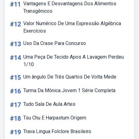
#11
Vantagens E Desvantagens Dos Alimentos
Transgênicos
#12
Valor Numérico De Uma Expressão Algébrica
Exercícios
#13
Uso Da Crase Para Concurso
#14
Uma Peça De Tecido Apos A Lavagem Perdeu
1/10
#15
Um ângulo De Três Quartos De Volta Mede
#16
Turma Da Mônica Jovem 1 Série Completa
#17
Tudo Sala De Aula Artes
#18
Tsu Chu E Harpastum Origem
#19
Trava Lingua Folclore Brasileiro