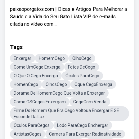
paixaoporgatos.com | Dicas e Artigos Para Melhorar a
Saúde e a Vida do Seu Gato Lista VIP de e-mails
citada no vídeo com ...
Tags
Enxergar
HomemCego
OlhoCego
Como UmCego Enxerga
Fotos DeCego
O Que O Cego Enxerga
Óculos ParaCego
HomenCego
OlhosCego
Oque CegoEnxerga
Dorama De HomemCego Que Volta a Enxergar
Como OSCegos Enxergam
CegoCom Venda
Filme Do Homem Que Era Cego Voltoua Enxergar E SE
Esconde Da Luz
Oculos ParaCegos
Lodo ParaCego Enchergar
ArtistasCegos
Camera Para Exergar Radioatividade