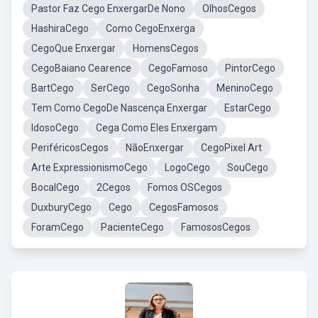
Pastor Faz Cego EnxergarDe Nono
OlhosCegos
HashiraCego
Como CegoEnxerga
CegoQue Enxergar
HomensCegos
CegoBaiano Cearence
CegoFamoso
PintorCego
BartCego
SerCego
CegoSonha
MeninoCego
Tem Como CegoDe Nascença Enxergar
EstarCego
IdosoCego
Cega Como Eles Enxergam
PeriféricosCegos
NãoEnxergar
CegoPixel Art
Arte ExpressionismoCego
LogoCego
SouCego
BocalCego
2Cegos
Fomos OSCegos
DuxburyCego
Cego
CegosFamosos
ForamCego
PacienteCego
FamososCegos