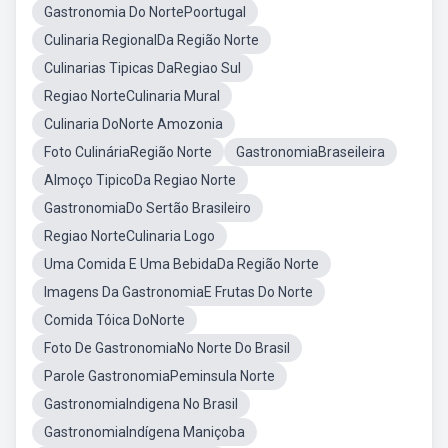
Gastronomia Do NortePoortugal
Culinaria RegionalDa Região Norte
Culinarias Tipicas DaRegiao Sul
Regiao NorteCulinaria Mural
Culinaria DoNorte Amozonia
Foto CulináriaRegião Norte
GastronomiaBraseileira
Almoço TipicoDa Regiao Norte
GastronomiaDo Sertão Brasileiro
Regiao NorteCulinaria Logo
Uma Comida E Uma BebidaDa Região Norte
Imagens Da GastronomiaE Frutas Do Norte
Comida Tóica DoNorte
Foto De GastronomiaNo Norte Do Brasil
Parole GastronomiaPeminsula Norte
GastronomiaIndigena No Brasil
GastronomiaIndígena Maniçoba