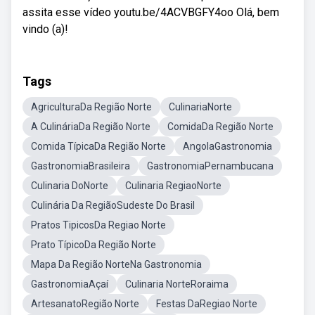
assita esse vídeo youtu.be/4ACVBGFY4oo Olá, bem
vindo (a)!
Tags
AgriculturaDa Região Norte
CulinariaNorte
A CulináriaDa Região Norte
ComidaDa Região Norte
Comida TípicaDa Região Norte
AngolaGastronomia
GastronomiaBrasileira
GastronomiaPernambucana
Culinaria DoNorte
Culinaria RegiaoNorte
Culinária Da RegiãoSudeste Do Brasil
Pratos TipicosDa Regiao Norte
Prato TípicoDa Região Norte
Mapa Da Região NorteNa Gastronomia
GastronomiaAçaí
Culinaria NorteRoraima
ArtesanatoRegião Norte
Festas DaRegiao Norte