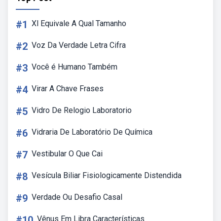
#1
Xl Equivale A Qual Tamanho
#2
Voz Da Verdade Letra Cifra
#3
Você é Humano Também
#4
Virar A Chave Frases
#5
Vidro De Relogio Laboratorio
#6
Vidraria De Laboratório De Química
#7
Vestibular O Que Cai
#8
Vesícula Biliar Fisiologicamente Distendida
#9
Verdade Ou Desafio Casal
#10
Vênus Em Libra Características