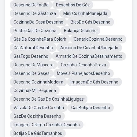
Desenho DeFogão
Desenhos De Gás
Desenho De GásCinza
Mini CozinhaPlanejada
CozinhaDa Casa Desenho
BicoDe Gás Desenho
PosterGás De Cozinha
BalançaDesenho
Gás De CozinhaPara Colorir
CenarioCozinha Desenho
GásNatural Desenho
Armario De CozinhaPlanejado
GasFogo Desenho
Armario De CozinhaDetalhamento
Desenho DeMascara
Cozinha DesenhoProva
Desenho De Gases
Moveis PlanejadosDesenho
Desenho CozinhaMadeira
ImagemDe Gás Desenho
CozinhaEML Pequena
Desenho De Gas De CozinhaLiguigas
VálvulaDe Gás De Cozinha
GasButijao Desenho
GazDe Cozinha Desenho
Imagem DeUma Cozinha Desenho
Botijão De GásTamanhos