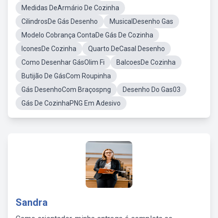
Medidas DeArmário De Cozinha
CilindrosDe Gás Desenho
MusicalDesenho Gas
Modelo Cobrança ContaDe Gás De Cozinha
IconesDe Cozinha
Quarto DeCasal Desenho
Como Desenhar GásOlim Fi
BalcoesDe Cozinha
Butijão De GásCom Roupinha
Gás DesenhoCom Braçospng
Desenho Do Gas03
Gás De CozinhaPNG Em Adesivo
Sandra