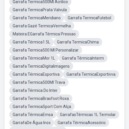
Garrafa Termica500Ml Acrilico
Garrafa TermicaPrata Valvula
Garrafa TermicaMeridiano
Garrafa TermicaFutebol
Garrafa Gazé TermicaVermelha
Mateira EGarrafa Térmica Pressao
Garrafa Térmica1.5L
Garrafa TermicaChima
Garrafa Termica500 Ml Personalizar
Garrafa TérmicaMor 1L
Garrafa TérmicaInterm
Garrafa TermicaDigitalimagens
Garrafa TérmicaEsportiva
Garrafa TermicaExportivva
Garrafa Termica500Ml Trava
Garrafa Térmica Do Inter
Garrafa TermicaBrasfoot Roxa
Garrafa TermicaSport Com Alça
Garrafa TérmicaEmsa
GarrafasTérmicas 1L Termolar
GarrafaDe Água Inox
Garrafa TérmicaAcessório