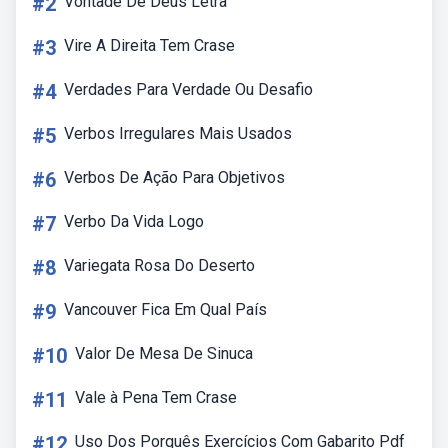
#2
Vontade De Deus Letra
#3
Vire A Direita Tem Crase
#4
Verdades Para Verdade Ou Desafio
#5
Verbos Irregulares Mais Usados
#6
Verbos De Ação Para Objetivos
#7
Verbo Da Vida Logo
#8
Variegata Rosa Do Deserto
#9
Vancouver Fica Em Qual País
#10
Valor De Mesa De Sinuca
#11
Vale à Pena Tem Crase
#12
Uso Dos Porquês Exercícios Com Gabarito Pdf