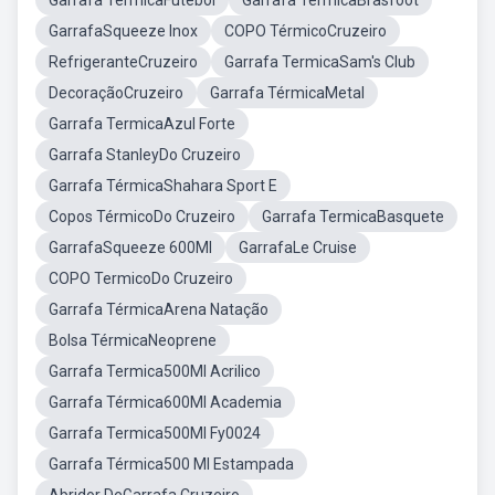
Garrafa TermicaFutebol
Garrafa TérmicaBrasfoot
GarrafaSqueeze Inox
COPO TérmicoCruzeiro
RefrigeranteCruzeiro
Garrafa TermicaSam's Club
DecoraçãoCruzeiro
Garrafa TérmicaMetal
Garrafa TermicaAzul Forte
Garrafa StanleyDo Cruzeiro
Garrafa TérmicaShahara Sport E
Copos TérmicoDo Cruzeiro
Garrafa TermicaBasquete
GarrafaSqueeze 600Ml
GarrafaLe Cruise
COPO TermicoDo Cruzeiro
Garrafa TérmicaArena Natação
Bolsa TérmicaNeoprene
Garrafa Termica500Ml Acrilico
Garrafa Térmica600Ml Academia
Garrafa Termica500Ml Fy0024
Garrafa Térmica500 Ml Estampada