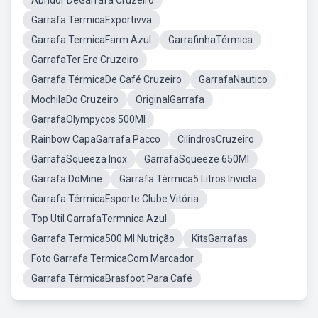
Abridor DeGarrafa Cruzeiro
Garrafa TermicaExportivva
Garrafa TermicaFarm Azul
GarrafinhaTérmica
GarrafaTer Ere Cruzeiro
Garrafa TérmicaDe Café Cruzeiro
GarrafaNautico
MochilaDo Cruzeiro
OriginalGarrafa
GarrafaOlympycos 500Ml
Rainbow CapaGarrafa Pacco
CilindrosCruzeiro
GarrafaSqueeza Inox
GarrafaSqueeze 650Ml
Garrafa DoMine
Garrafa Térmica5 Litros Invicta
Garrafa TérmicaEsporte Clube Vitória
Top Util GarrafaTermnica Azul
Garrafa Termica500 Ml Nutrição
KitsGarrafas
Foto Garrafa TermicaCom Marcador
Garrafa TérmicaBrasfoot Para Café