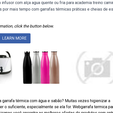
infusor com alça agua quente ou fria para academia treino cam
por mais tempo com garrafas térmicas práticas e cheias de est
mation, click the button below.
LEARN MORE
a garrafa térmica com água e sabão? Muitas vezes higienizar a
 o suficiente, especialmente se ela for. Webgarrafa termica pa
icanas você encontra as melhores ofertas de produtos com ent