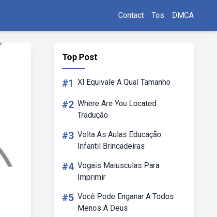
Contact
Tos
DMCA
Top Post
#1
Xl Equivale A Qual Tamanho
#2
Where Are You Located
Tradução
#3
Volta As Aulas Educação
Infantil Brincadeiras
#4
Vogais Maiusculas Para
Imprimir
#5
Você Pode Enganar A Todos
Menos A Deus