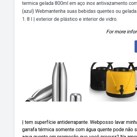
termica gelada 800ml em aço inox antivazamento com 
(azul) Webmantenha suas bebidas quentes ou geladas 
1. 8 l | exterior de plástico e interior de vidro.
For more infor
| tem superfície antiderrapante. Webposso lavar minh
garrafa térmica somente com água quente pode não ser
agua quente em promoção que você procura? Na amer