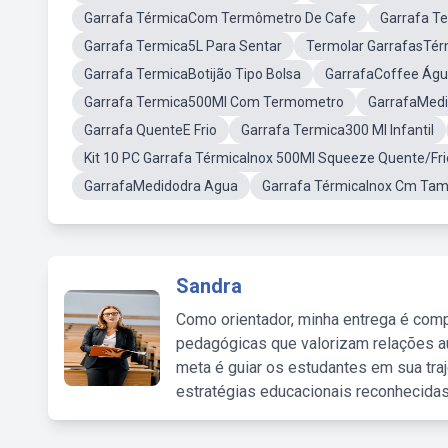
Garrafa TérmicaCom Termômetro De Cafe
Garrafa T
Garrafa Termica5L Para Sentar
Termolar GarrafasTér
Garrafa TermicaBotijão Tipo Bolsa
GarrafaCoffee Ág
Garrafa Termica500Ml Com Termometro
GarrafaMedi
Garrafa QuenteE Frio
Garrafa Termica300 Ml Infantil
Kit 10 PC Garrafa TérmicaInox 500Ml Squeeze Quente/Fri
GarrafaMedidodra Agua
Garrafa TérmicaInox Cm Ta
Sandra
Como orientador, minha entrega é comp
pedagógicas que valorizam relações au
meta é guiar os estudantes em sua traj
estratégias educacionais reconhecidas