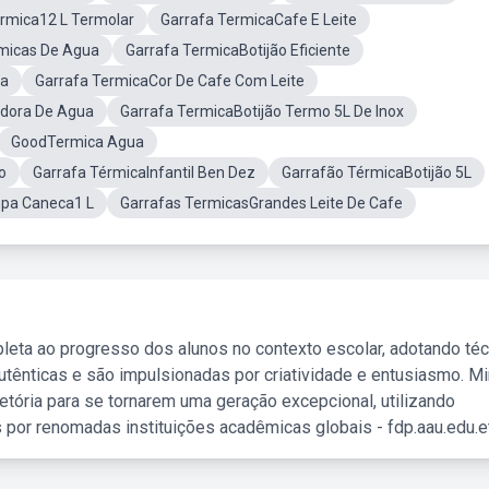
ermica12 L Termolar
Garrafa TermicaCafe E Leite
micas De Agua
Garrafa TermicaBotijão Eficiente
ua
Garrafa TermicaCor De Cafe Com Leite
dora De Agua
Garrafa TermicaBotijão Termo 5L De Inox
GoodTermica Agua
o
Garrafa TérmicaInfantil Ben Dez
Garrafão TérmicaBotijão 5L
mpa Caneca1 L
Garrafas TermicasGrandes Leite De Cafe
leta ao progresso dos alunos no contexto escolar, adotando té
tênticas e são impulsionadas por criatividade e entusiasmo. M
etória para se tornarem uma geração excepcional, utilizando
 por renomadas instituições acadêmicas globais - fdp.aau.edu.et