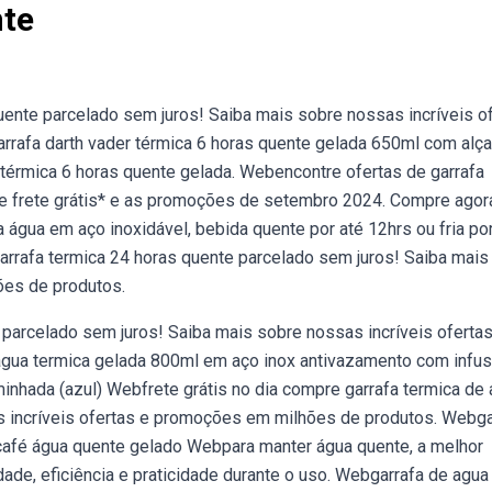
nte
uente parcelado sem juros! Saiba mais sobre nossas incríveis o
afa darth vader térmica 6 horas quente gelada 650ml com alça
er térmica 6 horas quente gelada. Webencontre ofertas de garrafa
de frete grátis* e as promoções de setembro 2024. Compre ago
 água em aço inoxidável, bebida quente por até 12hrs ou fria por
garrafa termica 24 horas quente parcelado sem juros! Saiba mais
ões de produtos.
 parcelado sem juros! Saiba mais sobre nossas incríveis ofertas
gua termica gelada 800ml em aço inox antivazamento com infus
minhada (azul) Webfrete grátis no dia compre garrafa termica de
s incríveis ofertas e promoções em milhões de produtos. Webga
d café água quente gelado Webpara manter água quente, a melhor
ade, eficiência e praticidade durante o uso. Webgarrafa de agua