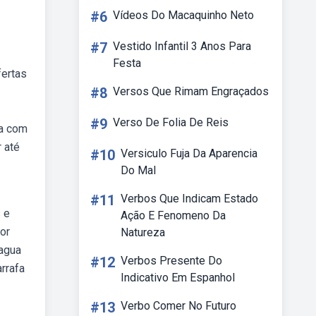
#6
Vídeos Do Macaquinho Neto
#7
Vestido Infantil 3 Anos Para
Festa
fertas
#8
Versos Que Rimam Engraçados
#9
Verso De Folia De Reis
ra com
 até
#10
Versiculo Fuja Da Aparencia
Do Mal
#11
Verbos Que Indicam Estado
 e
Ação E Fenomeno Da
or
Natureza
 agua
#12
Verbos Presente Do
rrafa
Indicativo Em Espanhol
#13
Verbo Comer No Futuro