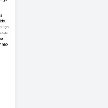
rs
ido.
mo aço
 suas
ue
r não