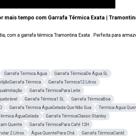
r mais tempo com Garrafa Térmica Exata | Tramontin
ia, com a garrafa térmica Tramontina Exata . Perfeita para armazen
Garrafa Termica Agua
Garrafa TérmicaDe Água 5L
otijãoGarrafa Térmica
Garrafa Termica12 Litros
guaImitação
Garrafa TérmicaPara Leite
quebrável
Garrafa Térmica1.5L
Garrafa TérmicaBoa
O
Garrafa Térmica ÁguaGelada Que Não Sua
Termica Agua Que
 Térmica ÁguaGelada
Garrafa TérmicaClassic Stanley
tam Quente
Garrafa TérmicaPara Café 12H
lar 2 Litros
Água QuentePara Chá
Garrafa TérmicaCantil