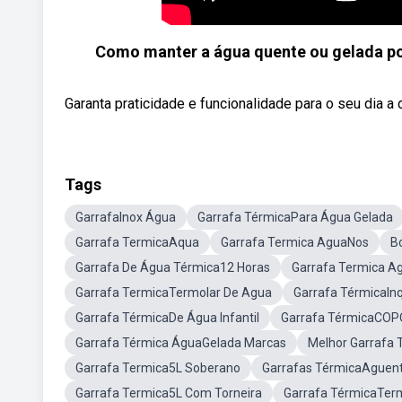
Como manter a água quente ou gelada po
Garanta praticidade e funcionalidade para o seu dia a d
Tags
GarrafaInox Água
Garrafa TérmicaPara Água Gelada
Garrafa TermicaAqua
Garrafa Termica AguaNos
B
Garrafa De Água Térmica12 Horas
Garrafa Termica A
Garrafa TermicaTermolar De Agua
Garrafa TérmicaIn
Garrafa TérmicaDe Água Infantil
Garrafa TérmicaCOP
Garrafa Térmica ÁguaGelada Marcas
Melhor Garrafa
Garrafa Termica5L Soberano
Garrafas TérmicaAguen
Garrafa Termica5L Com Torneira
Garrafa TérmicaTermo