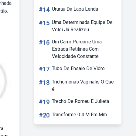
inhada
#14
Ururau Da Lapa Lenda
ilo.
#15
Uma Determinada Equipe De
Vôlei Já Realizou
#16
Um Carro Percorre Uma
Estrada Retilinea Com
Velocidade Constante
#17
Tubo De Ensaio De Vidro
#18
Trichomonas Vaginalis O Que
é
#19
Trecho De Romeu E Julieta
#20
Transforme 0 4 M Em Mm
ra
rega