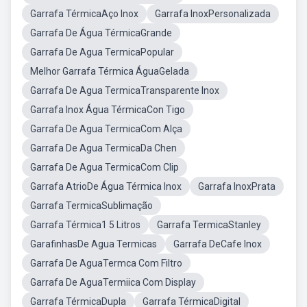
Garrafa TérmicaAço Inox
Garrafa InoxPersonalizada
Garrafa De Água TérmicaGrande
Garrafa De Agua TermicaPopular
Melhor Garrafa Térmica ÁguaGelada
Garrafa De Agua TermicaTransparente Inox
Garrafa Inox Água TérmicaCon Tigo
Garrafa De Agua TermicaCom Alça
Garrafa De Agua TermicaDa Chen
Garrafa De Agua TermicaCom Clip
Garrafa AtrioDe Água Térmica Inox
Garrafa InoxPrata
Garrafa TermicaSublimação
Garrafa Térmica1 5 Litros
Garrafa TermicaStanley
GarafinhasDe Agua Termicas
Garrafa DeCafe Inox
Garrafa De AguaTermca Com Filtro
Garrafa De AguaTermiica Com Display
Garrafa TérmicaDupla
Garrafa TérmicaDigital