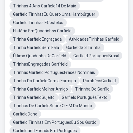
Tirinhas 4 Ano Garfield14 De Maio
Garfield TirinhasEu Quero Uma Hambúrguer
Garfield Tirinhas ECostelas
História EmQuadrinhos Garfield
Tirinha GarfieldEngraçada
AtividadesTirinhas Garfield
Tirinha GarfieldSem Fala
GarfieldSol Tirinha
Último Quadrinho DoGarfield
Garfield PortuguesBrasil
TirinhasEngraçadas Garfrield
Tirinhas Garfield PortuguêsFrases Nominais
Tirinha Do GarfieldCom a Formiga
ParabénsGarfield
Tirinha GarfieldMelhor Amigo
Tirinnha Do Garfild
Tirinha GarfieldSujeito
Garfield PortuguêsTexto
Tirinhas De GarfieldSobre O FIM Do Mundo
GarfieldDono
Garfield Tirinhas Em PortuguêsEu Sou Gordo
Garfieldand Friends Em Portugues