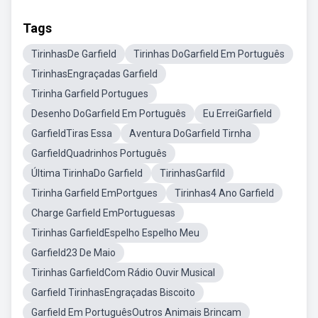
Tags
TirinhasDe Garfield
Tirinhas DoGarfield Em Português
TirinhasEngraçadas Garfield
Tirinha Garfield Portugues
Desenho DoGarfield Em Português
Eu ErreiGarfield
GarfieldTiras Essa
Aventura DoGarfield Tirnha
GarfieldQuadrinhos Português
Última TirinhaDo Garfield
TirinhasGarfild
Tirinha Garfield EmPortgues
Tirinhas4 Ano Garfield
Charge Garfield EmPortuguesas
Tirinhas GarfieldEspelho Espelho Meu
Garfield23 De Maio
Tirinhas GarfieldCom Rádio Ouvir Musical
Garfield TirinhasEngraçadas Biscoito
Garfield Em PortuguêsOutros Animais Brincam