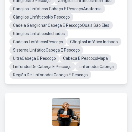
GangliosNo Pescoço
Ganglios LinfaticosInflamado
Ganglios Linfaticos Cabeça E PescoçoAnatomia
Gânglios LinfáticosNo Pescoço
Cadeia Ganglionar Cabeça E PescoçoQuais São Eles
Gânglios LinfáticosInchados
Cadeias LinfáticasPescoço
GângliosLinfático Inchado
Sistema LinfáticoCabeça E Pescoço
UltraCabeça E Pescoço
Cabeça E PescoçoMapa
LinfondosDe Cabeça E Pescoço
LinfonodosCabeça
Regiõa De LinfonodosCabeça E Pescoço