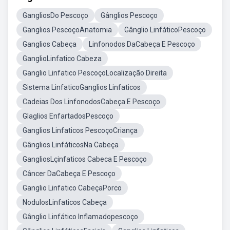
GangliosDo Pescoço
Gânglios Pescoço
Ganglios PescoçoAnatomia
Gânglio LinfáticoPescoço
Ganglios Cabeça
Linfonodos DaCabeça E Pescoço
GanglioLinfatico Cabeza
Ganglio Linfatico PescoçoLocalização Direita
Sistema LinfaticoGanglios Linfaticos
Cadeias Dos LinfonodosCabeça E Pescoço
Glaglios EnfartadosPescoço
Ganglios Linfaticos PescoçoCriança
Gânglios LinfáticosNa Cabeça
GangliosLçinfaticos Cabeca E Pescoço
Câncer DaCabeça E Pescoço
Ganglio Linfatico CabeçaPorco
NodulosLinfaticos Cabeça
Gânglio Linfático Inflamadopescoço