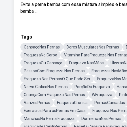
Evite a perna bamba com essa mistura simples e bara
bamba ...
Tags
CansaçoNas Pernas
Dores MuscularesNas Pernas
FraquezaNo Corpo
Vitamina ParaFraqueza Nas Perna
FraquezaOu Cansaço
Fraqueza NasMãos
ÚlcerasN
PessoaCom Fraqueza Nas Pernas
Fraquezas NasMão
Fraqueza Nas PernasO Que Pode Ser
FraquezaNos M
Nervo CiaticoNas Pernas
PorçãoDa Fraqueza
Hans
CriançaCom Fraqueza Nas Pernas
WFraqueza
Pin
VarizesPernas
FraquezaCronica
PernasCansadas
Exercicios Para asPernas Em Casa
Fraqueza Nas Pern
ManchasNa Perna Fraqueza
DormenciaNas Pernas
Fragilidade CapilrPernas
Receita Caseira ParaFraquez