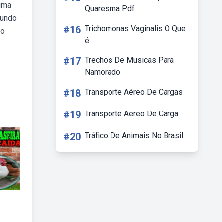
 uma
Quaresma Pdf
fundo
#16
Trichomonas Vaginalis O Que
ão
é
#17
Trechos De Musicas Para
Namorado
#18
Transporte Aéreo De Cargas
#19
Transporte Aereo De Carga
#20
Tráfico De Animais No Brasil