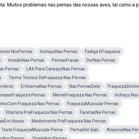
ta. Muitos problemas nas pernas das nossas aves, tal como a p
Dores NosPernas
InchaçoNas Pernas
Fadiga EFraqueza
s
IncisãoNas Pernas
PernasFracas
DorNas Pernas
as Pernas
LAX Para CansaçoNas Pernas
s
Termo Tecnico DeFraqueza Nas Pernas
embros
EnfisemaNas Pernas
Nas PernasDele
FraquezaSinto
eniaseFraqueza Pernas
MemeFraqueza Nas Pernas
Inchaço Nos
tinhoCom Fraqueza Nas Pernas
FraquezaMuscular Pernas
Vitamina PraFraqueza Nas Pernas
FacetasNa Pernas
asEm Idosos
Medicmento PraFraqueza Nas Pernas
Teste FraquezaMuscular Perna
PernasDe Galo
AlopeciaNas Pe
a Nas Pernas
SipeleNas Pernas