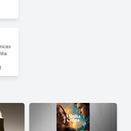
cnicas
inha
.