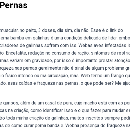
 Pernas
scular, no peito, 3 doses, dia sim, dia não. Esse é o link do
erna bamba em galinhas é uma condição delicada de lidar, embo
criadores de galinhas sofrem com iss. Webas aves infectadas l
o: Encefalite, redução no consumo de ração, sintomas de resfri
rnas variam em gravidade, por isso é importante prestar atençã
queza nas pernas geralmente não é sinal de algum problema gr
o físico intenso ou má circulação, mas. Web tenho um frango q
o, asas caídas e fraqueza nas pernas, o que pode ser? Me aj
 e gansos, além de um casal de peru, cujo macho está com as pe
as na criação, como identificar isso e o que fazer para mudar e
ro toda minha criação de galinhas, muitos inscritos sempre ped
as de como curar perna banda e. Webna presença de fraqueza n