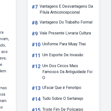
#7
Vantagens E Desvantagens Da
Pilula Anticoncepcional
#8
Vantagens Do Trabalho Formal
ra
#9
Vale Presente Livraria Cultura
evam,
#10
Uniforme Para Muay Thai
ado,
o aos
#11
Um Esporte De Invasão
ave,
ue
#12
Um Dos Circos Mais
udem
Famosos Da Antiguidade Foi
O
#13
Ufscar Que é Fenotipo
rnas
ssa
#14
Tudo Sobre O Sertanejo
iram
as
#15
Triste Fim De Policarpo