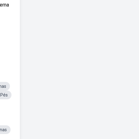
erna
mas
 Pés
rnas