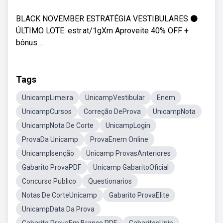
BLACK NOVEMBER ESTRATÉGIA VESTIBULARES ⚫​
ÚLTIMO LOTE: estr.at/1gXm Aproveite 40% OFF +
bônus ...
Tags
UnicampLimeira
UnicampVestibular
Enem
UnicampCursos
Correção DeProva
UnicampNota
UnicampNota De Corte
UnicampLogin
ProvaDa Unicamp
ProvaEnem Online
UnicampIsenção
Unicamp ProvasAnteriores
Gabarito ProvaPDF
Unicamp GabaritoOficial
Concurso Publico
Questionarios
Notas De CorteUnicamp
Gabarito ProvaElite
UnicampData Da Prova