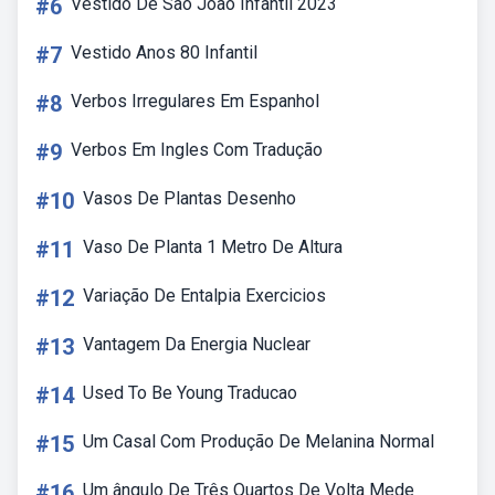
#6
Vestido De São João Infantil 2023
#7
Vestido Anos 80 Infantil
#8
Verbos Irregulares Em Espanhol
#9
Verbos Em Ingles Com Tradução
#10
Vasos De Plantas Desenho
#11
Vaso De Planta 1 Metro De Altura
#12
Variação De Entalpia Exercicios
#13
Vantagem Da Energia Nuclear
#14
Used To Be Young Traducao
#15
Um Casal Com Produção De Melanina Normal
#16
Um ângulo De Três Quartos De Volta Mede