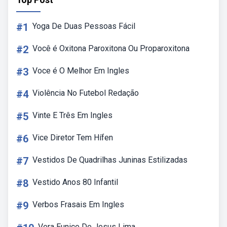
#1
Yoga De Duas Pessoas Fácil
#2
Você é Oxitona Paroxitona Ou Proparoxitona
#3
Voce é O Melhor Em Ingles
#4
Violência No Futebol Redação
#5
Vinte E Três Em Ingles
#6
Vice Diretor Tem Hífen
#7
Vestidos De Quadrilhas Juninas Estilizadas
#8
Vestido Anos 80 Infantil
#9
Verbos Frasais Em Ingles
Vera Eunice De Jesus Lima