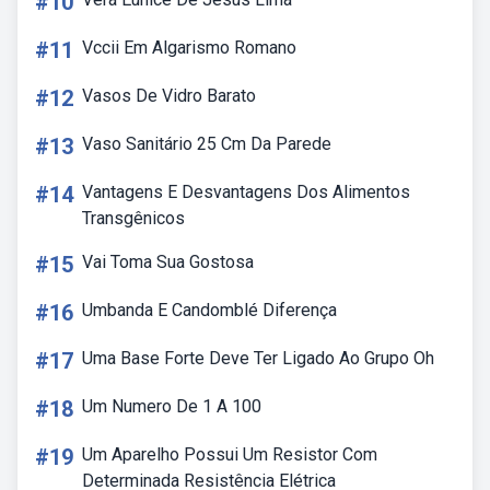
#10
#11
Vccii Em Algarismo Romano
#12
Vasos De Vidro Barato
#13
Vaso Sanitário 25 Cm Da Parede
#14
Vantagens E Desvantagens Dos Alimentos
Transgênicos
#15
Vai Toma Sua Gostosa
#16
Umbanda E Candomblé Diferença
#17
Uma Base Forte Deve Ter Ligado Ao Grupo Oh
#18
Um Numero De 1 A 100
#19
Um Aparelho Possui Um Resistor Com
Determinada Resistência Elétrica