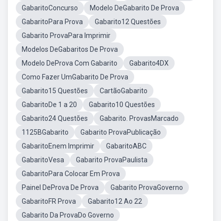
GabaritoConcurso
Modelo DeGabarito De Prova
GabaritoPara Prova
Gabarito12 Questões
Gabarito ProvaPara Imprimir
Modelos DeGabaritos De Prova
Modelo DeProva Com Gabarito
Gabarito4DX
Como Fazer UmGabarito De Prova
Gabarito15 Questões
CartãoGabarito
GabaritoDe 1 a 20
Gabarito10 Questões
Gabarito24 Questões
Gabarito. ProvasMarcado
1125BGabarito
Gabarito ProvaPublicação
GabaritoEnem Imprimir
GabaritoABC
GabaritoVesa
Gabarito ProvaPaulista
GabaritoPara Colocar Em Prova
Painel DeProva De Prova
Gabarito ProvaGoverno
GabaritoFR Prova
Gabarito12 Ao 22
Gabarito Da ProvaDo Governo