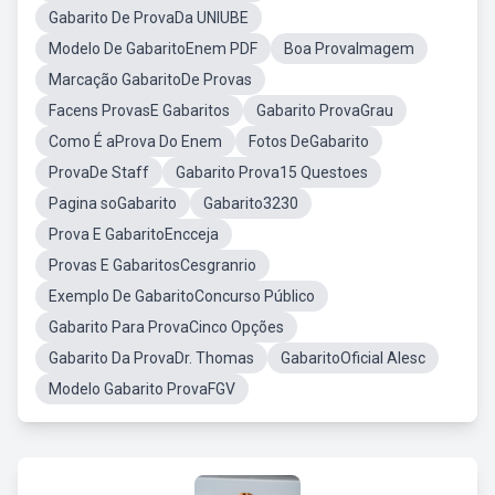
Gabarito De ProvaDa UNIUBE
Modelo De GabaritoEnem PDF
Boa ProvaImagem
Marcação GabaritoDe Provas
Facens ProvasE Gabaritos
Gabarito ProvaGrau
Como É aProva Do Enem
Fotos DeGabarito
ProvaDe Staff
Gabarito Prova15 Questoes
Pagina soGabarito
Gabarito3230
Prova E GabaritoEncceja
Provas E GabaritosCesgranrio
Exemplo De GabaritoConcurso Público
Gabarito Para ProvaCinco Opções
Gabarito Da ProvaDr. Thomas
GabaritoOficial Alesc
Modelo Gabarito ProvaFGV