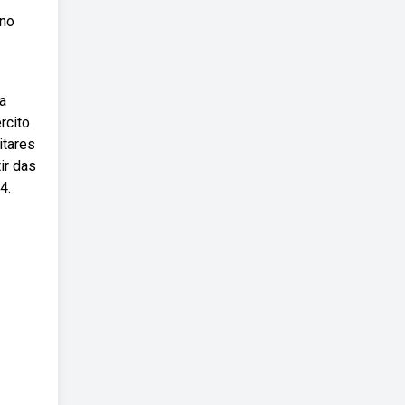
 no
a
rcito
itares
ir das
4.