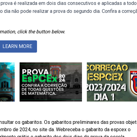
a prova é realizada em dois dias consecutivos e aplicadas a tod
ro dia não pode realizar a prova do segundo dia. Confira a correç
mation, click the button below.
LEARN MORE
ltar os gabaritos. Os gabaritos preliminares das provas objet
tembro de 2024, no site da. Webreceba o gabarito da espcex o
talmente grátis o gabarito dos dois dias de prova da escola