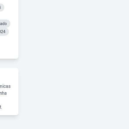
4
lado
024
cnicas
inha
.