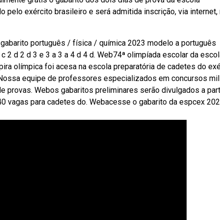
pelo exército brasileiro e será admitida inscrição, via internet,
a gabarito português / física / química 2023 modelo a português
c 2 d 2 d 3 e 3 a 3 a 4 d 4 d. Web74ª olimpíada escolar da escol
pira olímpica foi acesa na escola preparatória de cadetes do exé
. Nossa equipe de professores especializados em concursos mil
a de provas. Webos gabaritos preliminares serão divulgados a part
440 vagas para cadetes do. Webacesse o gabarito da espcex 202