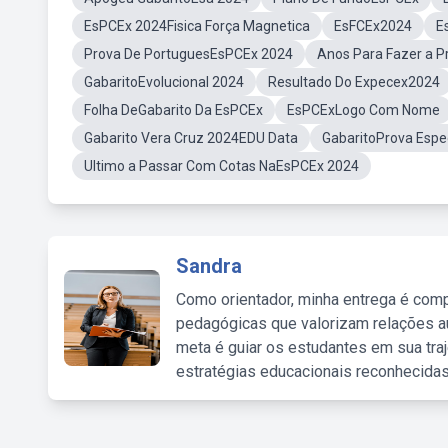
EsPCEx 2024Fisica Força Magnetica
EsFCEx2024
E
Prova De PortuguesEsPCEx 2024
Anos Para Fazer a 
GabaritoEvolucional 2024
Resultado Do Expecex2024
Folha DeGabarito Da EsPCEx
EsPCExLogo Com Nome
Gabarito Vera Cruz 2024EDU Data
GabaritoProva Espec
Ultimo a Passar Com Cotas NaEsPCEx 2024
Sandra
Como orientador, minha entrega é comp
pedagógicas que valorizam relações au
meta é guiar os estudantes em sua traj
estratégias educacionais reconhecidas