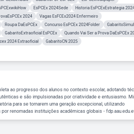
sPCExwikiHow
EsPCEx 2024Sede
Historia EsPCExEstrategia 202
ProvaEsPCEx 2024
Vagas EsFCEx2024 Enfermeiro
Roupa DaEsPCEx
Concurso EsPCEx 2024Folder
GabaritoSimu
GabaritoExtraoficial EsPCEx
Quando Vai Ser a Prova DaEsPCEx 2
ex 2024 Extraoficial
GabaritoCN 2025
leta ao progresso dos alunos no contexto escolar, adotando té
tênticas e são impulsionadas por criatividade e entusiasmo. M
etória para se tornarem uma geração excepcional, utilizando
 por renomadas instituições acadêmicas globais - fdp.aau.edu.et