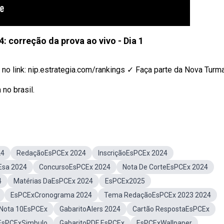
: correção da prova ao vivo - Dia 1
no link: nip.estrategia.com/rankings ✓ Faça parte da Nova Turma 
no brasil.
24
RedaçãoEsPCEx 2024
InscriçãoEsPCEx 2024
Esa 2024
ConcursoEsPCEx 2024
Nota De CorteEsPCEx 2024
4
Matérias DaEsPCEx 2024
EsPCEx2025
EsPCExCronograma 2024
Tema RedaçãoEsPCEx 2023 2024
Nota 10EsPCEx
GabaritoAlers 2024
Cartão RespostaEsPCEx
EsPCExSimbulo
GabaritoPDF EsPCEx
EsPCExWallpaper