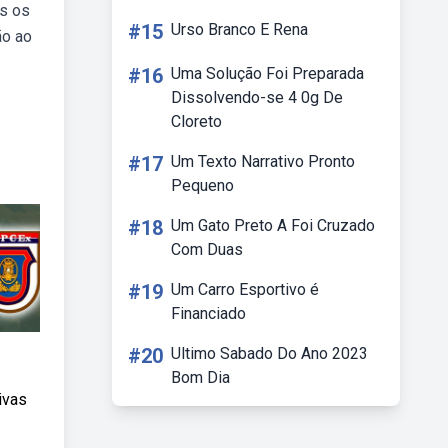
os os
#15
Urso Branco E Rena
ão ao
#16
Uma Solução Foi Preparada
Dissolvendo-se 4 0g De
Cloreto
#17
Um Texto Narrativo Pronto
Pequeno
#18
Um Gato Preto A Foi Cruzado
Com Duas
#19
Um Carro Esportivo é
Financiado
#20
Ultimo Sabado Do Ano 2023
Bom Dia
ivas