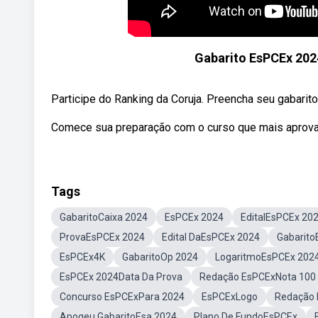
Gabarito EsPCEx 2024
Participe do Ranking da Coruja. Preencha seu gabarito 
Comece sua preparação com o curso que mais aprova 
Tags
GabaritoCaixa 2024
EsPCEx 2024
EditalEsPCEx 20
ProvaEsPCEx 2024
Edital DaEsPCEx 2024
Gabarito
EsPCEx4K
GabaritoOp 2024
LogaritmoEsPCEx 202
EsPCEx 2024Data Da Prova
Redação EsPCExNota 100
Concurso EsPCExPara 2024
EsPCExLogo
Redação 
Apogeu GabaritoEsa 2024
Plano De FundoEsPCEx