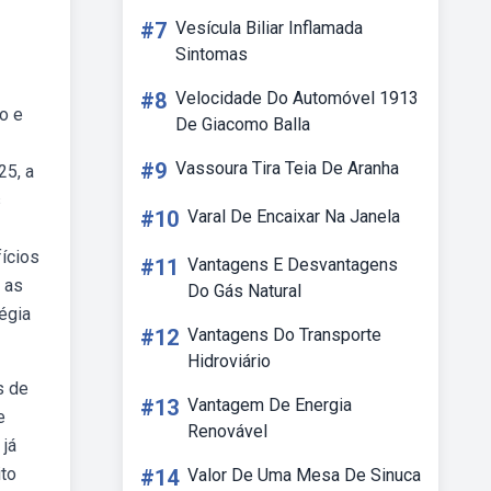
#7
Vesícula Biliar Inflamada
Sintomas
#8
Velocidade Do Automóvel 1913
o e
De Giacomo Balla
#9
Vassoura Tira Teia De Aranha
25, a
s
#10
Varal De Encaixar Na Janela
ícios
#11
Vantagens E Desvantagens
 as
Do Gás Natural
égia
#12
Vantagens Do Transporte
Hidroviário
s de
#13
Vantagem De Energia
e
Renovável
 já
ito
#14
Valor De Uma Mesa De Sinuca