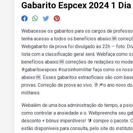
Gabarito Espcex 2024 1 Dia
Webacesse os gabaritos para os cargos de professo
tenha acesso a todos os benefícios abaixo:🆓 correç
Webgabarito da prova foi divulgado às 22h — foto: Div
lista com a classificação geral será. Webfaça como 
benefícios abaixo:🆓 correções de redações no model
#gabaritoespcex #cursinhomilitar faça como os noss
abaixo:🆓. Esses gabaritos extraoficiais são com bas
provas. Correção de prova ao vivo. 🥂🎆o ano novo d
militares.
Webalém de uma boa administração do tempo, a psicó
como controlar a ansiedade e o. Webpreencha seu gaba
desconto + bônus imperdíveis! 🔰 compre o pacote. O
estão disponíveis para consulta, pelo site do institu