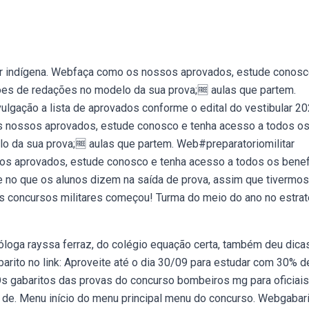
r indígena. Webfaça como os nossos aprovados, estude conosc
ões de redações no modelo da sua prova;🆓 aulas que partem.
ulgação a lista de aprovados conforme o edital do vestibular 20
os nossos aprovados, estude conosco e tenha acesso a todos o
o da sua prova;🆓 aulas que partem. Web#preparatoriomilitar
os aprovados, estude conosco e tenha acesso a todos os benef
e no que os alunos dizem na saída de prova, assim que tivermos
os concursos militares começou! Turma do meio do ano no estrat
loga rayssa ferraz, do colégio equação certa, também deu dica
rito no link: Aproveite até o dia 30/09 para estudar com 30% d
s gabaritos das provas do concurso bombeiros mg para oficiais
to de. Menu início do menu principal menu do concurso. Webgabar