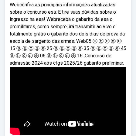
Webconfira as principais informações atualizadas
sobre o concurso esa: E tire suas dúvidas sobre o
ingresso na esa! Webreceba o gabarito da esa o
promilitares, como sempre, irá transmitir ao vivo e
totalmente grátis o gabarito dos dois dias de prova da
escola de sargento das armas. Web05 ⓐ ⓑ ⓒ ⓓ ⓔ
15 ⓐ ⓑ ⓒ ⓓ ⓔ 25 ⓐ ⓑ ⓒ ⓓ ⓔ 35 ⓐ ⓑ ⓒ ⓓ ⓔ 45
ⓐ ⓑ ⓒ ⓓ ⓔ 06 ⓐ ⓑ ⓒ ⓓ ⓔ 16. Concurso de
admissão 2024 aos cfgs 2025/26 gabarito preliminar.