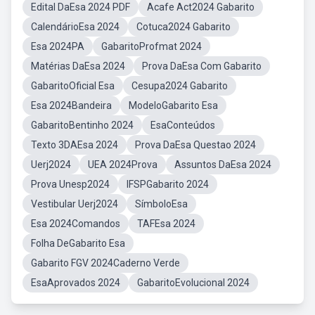
Edital DaEsa 2024 PDF
Acafe Act2024 Gabarito
CalendárioEsa 2024
Cotuca2024 Gabarito
Esa 2024PA
GabaritoProfmat 2024
Matérias DaEsa 2024
Prova DaEsa Com Gabarito
GabaritoOficial Esa
Cesupa2024 Gabarito
Esa 2024Bandeira
ModeloGabarito Esa
GabaritoBentinho 2024
EsaConteúdos
Texto 3DAEsa 2024
Prova DaEsa Questao 2024
Uerj2024
UEA 2024Prova
Assuntos DaEsa 2024
Prova Unesp2024
IFSPGabarito 2024
Vestibular Uerj2024
SímboloEsa
Esa 2024Comandos
TAFEsa 2024
Folha DeGabarito Esa
Gabarito FGV 2024Caderno Verde
EsaAprovados 2024
GabaritoEvolucional 2024