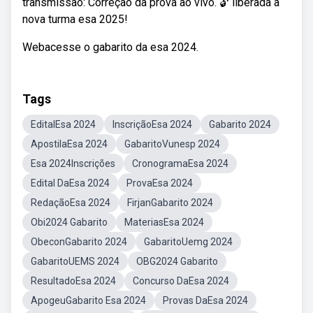
transmissão: Correção da prova ao vivo. 🔓 liberada a
nova turma esa 2025!
Webacesse o gabarito da esa 2024.
Tags
EditalEsa 2024
InscriçãoEsa 2024
Gabarito 2024
ApostilaEsa 2024
GabaritoVunesp 2024
Esa 2024Inscrições
CronogramaEsa 2024
Edital DaEsa 2024
ProvaEsa 2024
RedaçãoEsa 2024
FirjanGabarito 2024
Obi2024 Gabarito
MateriasEsa 2024
ObeconGabarito 2024
GabaritoUemg 2024
GabaritoUEMS 2024
OBG2024 Gabarito
ResultadoEsa 2024
Concurso DaEsa 2024
ApogeuGabarito Esa 2024
Provas DaEsa 2024