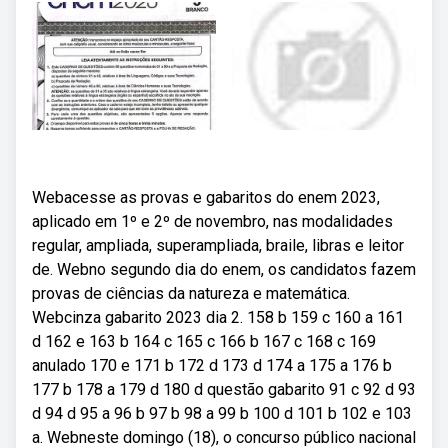
Webacesse as provas e gabaritos do enem 2023,
aplicado em 1º e 2º de novembro, nas modalidades
regular, ampliada, superampliada, braile, libras e leitor
de. Webno segundo dia do enem, os candidatos fazem
provas de ciências da natureza e matemática.
Webcinza gabarito 2023 dia 2. 158 b 159 c 160 a 161
d 162 e 163 b 164 c 165 c 166 b 167 c 168 c 169
anulado 170 e 171 b 172 d 173 d 174 a 175 a 176 b
177 b 178 a 179 d 180 d questão gabarito 91 c 92 d 93
d 94 d 95 a 96 b 97 b 98 a 99 b 100 d 101 b 102 e 103
a. Webneste domingo (18), o concurso público nacional