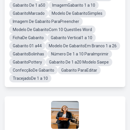
Gabarito De 1 a50
ImagemGabarito 1 a 10
GabaritoMarcado
Modelo De GabaritoSimples
Imagem De Gabarito ParaPreencher
Modelo De GabaritoCom 10 Questões Word
FichaDe Gabarito
Gabarito Vertical1 a 10
Gabarito 01 a44
Modelo De GabaritoEm Branco 1 a 26
GabaritoBolinhas
Número De 1 a 10 ParaImprimir
GabaritoPottery
Gabarito De 1 a20 Modelo Saepe
ConfecçãoDe Gabarito
Gabarito ParaEditar
TracejadoDe 1 a 10