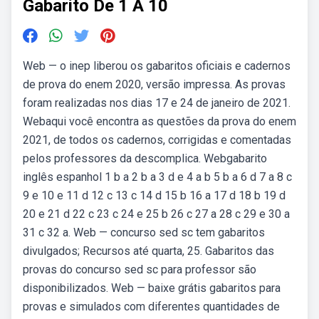
Gabarito De 1 A 10
Web — o inep liberou os gabaritos oficiais e cadernos
de prova do enem 2020, versão impressa. As provas
foram realizadas nos dias 17 e 24 de janeiro de 2021.
Webaqui você encontra as questões da prova do enem
2021, de todos os cadernos, corrigidas e comentadas
pelos professores da descomplica. Webgabarito
inglês espanhol 1 b a 2 b a 3 d e 4 a b 5 b a 6 d 7 a 8 c
9 e 10 e 11 d 12 c 13 c 14 d 15 b 16 a 17 d 18 b 19 d
20 e 21 d 22 c 23 c 24 e 25 b 26 c 27 a 28 c 29 e 30 a
31 c 32 a. Web — concurso sed sc tem gabaritos
divulgados; Recursos até quarta, 25. Gabaritos das
provas do concurso sed sc para professor são
disponibilizados. Web — baixe grátis gabaritos para
provas e simulados com diferentes quantidades de