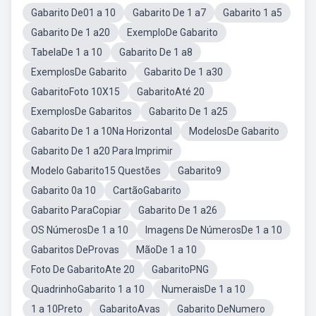
Gabarito De01 a 10
Gabarito De 1 a7
Gabarito 1 a5
Gabarito De 1 a20
ExemploDe Gabarito
TabelaDe 1 a 10
Gabarito De 1 a8
ExemplosDe Gabarito
Gabarito De 1 a30
GabaritoFoto 10X15
GabaritoAté 20
ExemplosDe Gabaritos
Gabarito De 1 a25
Gabarito De 1 a 10Na Horizontal
ModelosDe Gabarito
Gabarito De 1 a20 Para Imprimir
Modelo Gabarito15 Questões
Gabarito9
Gabarito 0a 10
CartãoGabarito
Gabarito ParaCopiar
Gabarito De 1 a26
OS NúmerosDe 1 a 10
Imagens De NúmerosDe 1 a 10
Gabaritos DeProvas
MãoDe 1 a 10
Foto De GabaritoAte 20
GabaritoPNG
QuadrinhoGabarito 1 a 10
NumeraisDe 1 a 10
1 a 10Preto
GabaritoAvas
Gabarito DeNumero