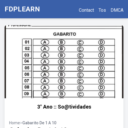
FDPLEARN
Contact
Tos
DMCA
3° Ano :: So@tividades
Home
>
Gabarito De 1 A 10