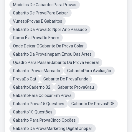
Modelos De GabaritosPara Provas
Gabarito De ProvaPara Baixar
VunespProvas E Gabaritos
Gabarito Da ProvaDo Npor Ano Passado
Como É a ProvaDo Enem
Onde Deixar OGabarito Da Prova Colar
Gabarito Da ProvaInepam Embu Das Artes
Quadro Para PassarGabarito Da Prova Federal
Gabarito. ProvasMarcado
GabaritoPara Avaliação
ProvaDo Cqt
Gabarito De ProvaFundo
GabaritoCaderno 02
Gabarito ProvaGrau
GabaritoPara Colocar Em Prova
Gabarito Prova15 Questoes
Gabarito De ProvasPDF
Gabarito10 Questões
Gabarito Para ProvaCinco Opções
Gabarito Da ProvaMarketing Digital Unopar