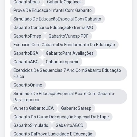
GabaritoPpes
GabaritoObjetivas
Prova De EducaçãoInfantil Com Gabarito
Simulado De EducaçãoEspecial Com Gabarito
Gabarito Concurso EducaçãoExtrema MG
GabaritoPmsp
GabaritoVunesp PDF
Exercicio Com GabaritoDo Fundamento Da Educação
GabaritoBGA
GabaritoPara Avaliações
GabaritoABC
GabaritoImprimir
Exercicios De Sequencias 7 Ano ComGabarito Educação
Física
GabaritoOnline
Simulado De EducaçãoEspecial Acafe Com Gabarito
Para Imprimir
Vunesp GabaritoUEA
GabaritoSaresp
Gabarito Do Curso DeEducação Especial Da Efape
GabaritoSimulado
GabaritoABCD
Gabarito DaProva Ludicidade E Educação