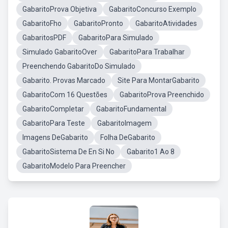
GabaritoProva Objetiva
GabaritoConcurso Exemplo
GabaritoFho
GabaritoPronto
GabaritoAtividades
GabaritosPDF
GabaritoPara Simulado
Simulado GabaritoOver
GabaritoPara Trabalhar
Preenchendo GabaritoDo Simulado
Gabarito. Provas Marcado
Site Para MontarGabarito
GabaritoCom 16 Questões
GabaritoProva Preenchido
GabaritoCompletar
GabaritoFundamental
GabaritoPara Teste
GabaritoImagem
Imagens DeGabarito
Folha DeGabarito
GabaritoSistema De En Si No
Gabarito1 Ao 8
GabaritoModelo Para Preencher