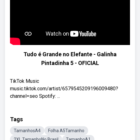
Tudo é Grande no Elefante - Galinha
Pintadinha 5 - OFICIAL
TikTok Music
music.tiktok.com/artist/6579545209196009480?
channel=seo Spotify: ...
Tags
TamanhosA4
Folha A5Tamanho
2XL TamanhoNo Brasil
TamanhoA1