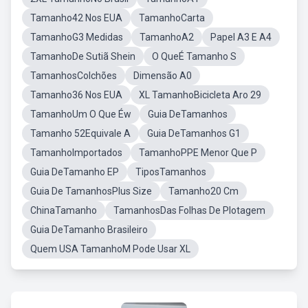
Tamanho42 Nos EUA
TamanhoCarta
TamanhoG3 Medidas
TamanhoA2
Papel A3 E A4
TamanhoDe Sutiã Shein
O QueÉ Tamanho S
TamanhosColchões
Dimensão A0
Tamanho36 Nos EUA
XL TamanhoBicicleta Aro 29
TamanhoUm O Que Éw
Guia DeTamanhos
Tamanho 52Equivale A
Guia DeTamanhos G1
TamanhoImportados
TamanhoPPE Menor Que P
Guia DeTamanho EP
TiposTamanhos
Guia De TamanhosPlus Size
Tamanho20 Cm
ChinaTamanho
TamanhosDas Folhas De Plotagem
Guia DeTamanho Brasileiro
Quem USA TamanhoM Pode Usar XL