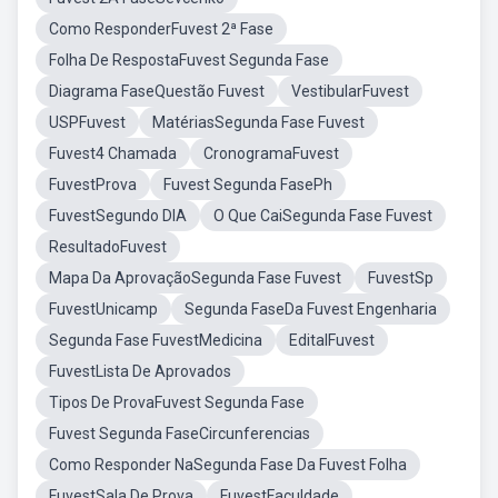
Como ResponderFuvest 2ª Fase
Folha De RespostaFuvest Segunda Fase
Diagrama FaseQuestão Fuvest
VestibularFuvest
USPFuvest
MatériasSegunda Fase Fuvest
Fuvest4 Chamada
CronogramaFuvest
FuvestProva
Fuvest Segunda FasePh
FuvestSegundo DIA
O Que CaiSegunda Fase Fuvest
ResultadoFuvest
Mapa Da AprovaçãoSegunda Fase Fuvest
FuvestSp
FuvestUnicamp
Segunda FaseDa Fuvest Engenharia
Segunda Fase FuvestMedicina
EditalFuvest
FuvestLista De Aprovados
Tipos De ProvaFuvest Segunda Fase
Fuvest Segunda FaseCircunferencias
Como Responder NaSegunda Fase Da Fuvest Folha
FuvestSala De Prova
FuvestFaculdade