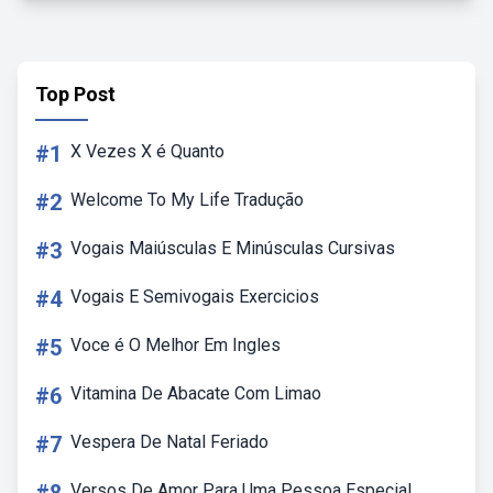
Top Post
#1
X Vezes X é Quanto
#2
Welcome To My Life Tradução
#3
Vogais Maiúsculas E Minúsculas Cursivas
#4
Vogais E Semivogais Exercicios
#5
Voce é O Melhor Em Ingles
#6
Vitamina De Abacate Com Limao
#7
Vespera De Natal Feriado
Versos De Amor Para Uma Pessoa Especial