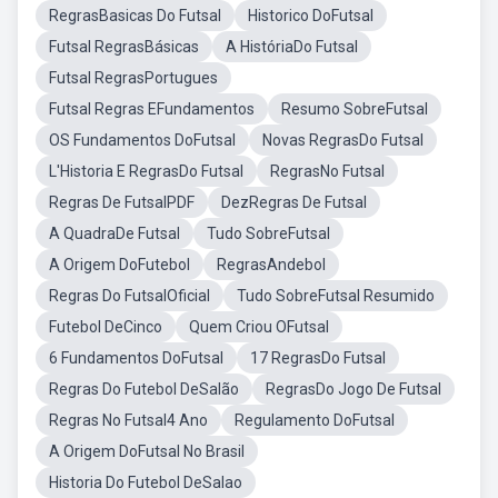
RegrasBasicas Do Futsal
Historico DoFutsal
Futsal RegrasBásicas
A HistóriaDo Futsal
Futsal RegrasPortugues
Futsal Regras EFundamentos
Resumo SobreFutsal
OS Fundamentos DoFutsal
Novas RegrasDo Futsal
L'Historia E RegrasDo Futsal
RegrasNo Futsal
Regras De FutsalPDF
DezRegras De Futsal
A QuadraDe Futsal
Tudo SobreFutsal
A Origem DoFutebol
RegrasAndebol
Regras Do FutsalOficial
Tudo SobreFutsal Resumido
Futebol DeCinco
Quem Criou OFutsal
6 Fundamentos DoFutsal
17 RegrasDo Futsal
Regras Do Futebol DeSalão
RegrasDo Jogo De Futsal
Regras No Futsal4 Ano
Regulamento DoFutsal
A Origem DoFutsal No Brasil
Historia Do Futebol DeSalao