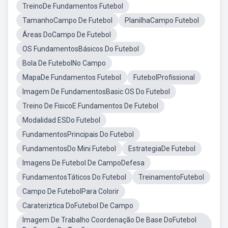
TreinoDe Fundamentos Futebol
TamanhoCampo De Futebol
PlanilhaCampo Futebol
Áreas DoCampo De Futebol
OS FundamentosBásicos Do Futebol
Bola De FutebolNo Campo
MapaDe Fundamentos Futebol
FutebolProfissional
Imagem De FundamentosBasic OS Do Futebol
Treino De FisicoE Fundamentos De Futebol
Modalidad ESDo Futebol
FundamentosPrincipais Do Futebol
FundamentosDo Mini Futebol
EstrategiaDe Futebol
Imagens De Futebol De CampoDefesa
FundamentosTáticos Do Futebol
TreinamentoFutebol
Campo De FutebolPara Colorir
Carateriztica DoFutebol De Campo
Imagem De Trabalho Coordenação De Base DoFutebol