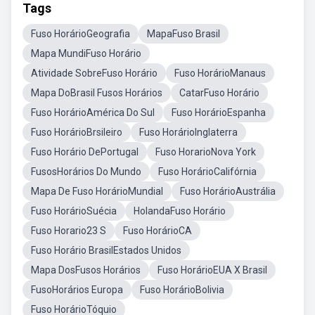
Tags
Fuso HorárioGeografia
MapaFuso Brasil
Mapa MundiFuso Horário
Atividade SobreFuso Horário
Fuso HorárioManaus
Mapa DoBrasil Fusos Horários
CatarFuso Horário
Fuso HorárioAmérica Do Sul
Fuso HorárioEspanha
Fuso HorárioBrsileiro
Fuso HorárioInglaterra
Fuso Horário DePortugal
Fuso HorarioNova York
FusosHorários Do Mundo
Fuso HorárioCalifórnia
Mapa De Fuso HorárioMundial
Fuso HorárioAustrália
Fuso HorárioSuécia
HolandaFuso Horário
Fuso Horario23 S
Fuso HorárioCA
Fuso Horário BrasilEstados Unidos
Mapa DosFusos Horários
Fuso HorárioEUA X Brasil
FusoHorários Europa
Fuso HorárioBolivia
Fuso HorárioTóquio