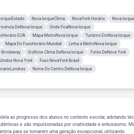
IorqueEstado
Nova IorqueClima
NovaYork Horário
Nova Iorq
rovíncia DeNova Iorque
Onde FicaNova Iorque
soHorário EUA
Mapa MetroNova Iorque
Turismo EmNova Iorque
Mapa Do FusoHorário Mundial
Linha a MetroNova Iorque
e Brodaway
Gráficos Clima DeNova Iorque
Fotos DeNova York
 Unidos Nova York
Fuso NovaYork Brasil
orarioLondres
Nome Do Centro DeNova Iorque
leta ao progresso dos alunos no contexto escolar, adotando té
tênticas e são impulsionadas por criatividade e entusiasmo. M
etória para se tornarem uma geração excepcional, utilizando