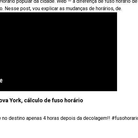
 Horário popular da cidade. Web — a diferença de fuso horário de
o. Nesse post, vou explicar as mudanças de horários, de.
va York, cálculo de fuso horário
 no destino apenas 4 horas depois da decolagem!! #fusohorario 