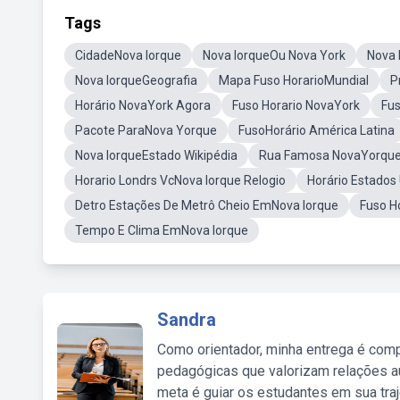
Tags
CidadeNova Iorque
Nova IorqueOu Nova York
Nova 
Nova IorqueGeografia
Mapa Fuso HorarioMundial
P
Horário NovaYork Agora
Fuso Horario NovaYork
Fu
Pacote ParaNova Yorque
FusoHorário América Latina
Nova IorqueEstado Wikipédia
Rua Famosa NovaYorqu
Horario Londrs VcNova Iorque Relogio
Horário Estados
Detro Estações De Metrô Cheio EmNova Iorque
Fuso H
Tempo E Clima EmNova Iorque
Sandra
Como orientador, minha entrega é comp
pedagógicas que valorizam relações au
meta é guiar os estudantes em sua traj