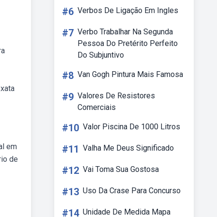
#6
Verbos De Ligação Em Ingles
#7
Verbo Trabalhar Na Segunda
Pessoa Do Pretérito Perfeito
ra
Do Subjuntivo
#8
Van Gogh Pintura Mais Famosa
exata
#9
Valores De Resistores
Comerciais
#10
Valor Piscina De 1000 Litros
al em
#11
Valha Me Deus Significado
rio de
#12
Vai Toma Sua Gostosa
#13
Uso Da Crase Para Concurso
#14
Unidade De Medida Mapa