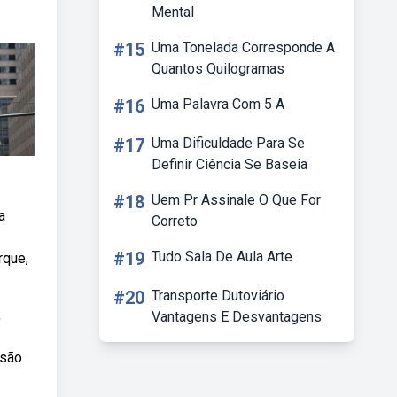
Mental
#15
Uma Tonelada Corresponde A
Quantos Quilogramas
#16
Uma Palavra Com 5 A
#17
Uma Dificuldade Para Se
Definir Ciência Se Baseia
#18
Uem Pr Assinale O Que For
a
Correto
#19
Tudo Sala De Aula Arte
rque,
#20
Transporte Dutoviário
,
Vantagens E Desvantagens
 são