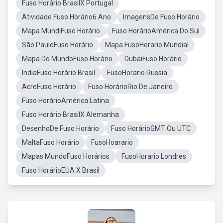
Fuso Horário BrasilX Portugal
Atividade Fuso Horário6 Ano
ImagensDe Fuso Horário
Mapa MundiFuso Horário
Fuso HorárioAmérica Do Sul
São PauloFuso Horário
Mapa FusoHorario Mundial
Mapa Do MundoFuso Horário
DubaiFuso Horário
IndiaFuso Horário Brasil
FusoHorario Russia
AcreFuso Horário
Fuso HorárioRio De Janeiro
Fuso HorárioAmérica Latina
Fuso Horário BrasilX Alemanha
DesenhoDe Fuso Horário
Fuso HorárioGMT Ou UTC
MaltaFuso Horário
FusoHoarario
Mapas MundoFuso Horários
FusoHorario Londres
Fuso HorárioEUA X Brasil