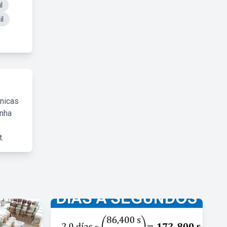
l
l
cnicas
inha
.