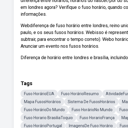
diferença entre horários, horários do nascer/pôr do 
em londres agora? Verifique o fuso horário, quando c
informações.
Webdiferença de fuso horário entre londres, reino uni
paulo, e os seus fusos horários. Webisso é represent
subtrair, para encontrar o tempo correto). Webo horário 
Anunciar um evento nos fusos horários.
Diferença de horário entre londres e brasília, incluin
Tags
Fuso HorárioEUA
Fuso HorárioResumo
AtividadeFu
Mapa FusosHorários
Sistema De FusosHorários
Ma
Fuso HorárioDo Mundo
Fuso HorárioNo Mundo
Fuso
Fuso Horario BrasiliaToquio
Fuso HorarioFrança
Map
Fuso HorárioPortugal
ImagensDe Fuso Horário
Fuso