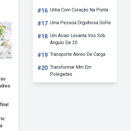
#16
Unha Com Coração Na Ponta
#17
Uma Pessoa Orgulhosa Sofre
#18
Um Aviao Levanta Voo Sob
Angulo De 20
#19
Transporte Aereo De Carga
#20
Transformar Mm Em
Polegadas
uso
ondres
final
io:
 a