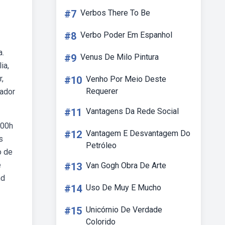
#7
Verbos There To Be
#8
Verbo Poder Em Espanhol
a.
#9
Venus De Milo Pintura
ia,
r,
#10
Venho Por Meio Deste
Requerer
cador
#11
Vantagens Da Rede Social
:00h
#12
Vantagem E Desvantagem Do
s
Petróleo
o de
e
#13
Van Gogh Obra De Arte
nd
#14
Uso De Muy E Mucho
#15
Unicórnio De Verdade
Colorido