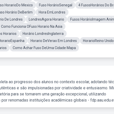
so HorarioDo Mexico
Fuso HorárioSenegal
4 FusosHorários Do Bra
uso Horário DeBerlim
Hora EmLondres
rio De Londres
LondresAgora Horario
Fusos HorárioImagem Ani
Como Funciona OFuso Horario Na Asia
s Horarios
Horário LondresInglaterra
HorarioEspanha
Horario DeVerao Em Londres
HorarioReino Unido
rios
Como Achar Fuso DeUma Cidade Mapa
leta ao progresso dos alunos no contexto escolar, adotando té
tênticas e são impulsionadas por criatividade e entusiasmo. M
etória para se tornarem uma geração excepcional, utilizando
 por renomadas instituições acadêmicas globais - fdp.aau.edu.et