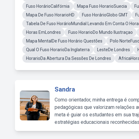
Fuso HorárioCalifórnia
Mapa Fuso HorarioSuecia
Fu
Mapa De Fuso HorarioHD
Fuso HorárioGlobo GMT
F
Tabela De Fuso HorárioMundial Levando Em Conta O Hora
Horas EmLondres
Fuso HorarioDo Mundo Ilustraçao
Mapa MentalDe Fuso Horário Questões
Polo NorteFuso
Qual O Fuso HorarioDa Inglaterra
LesteDe Londres
HorarioDa Abertura Da Sessões De Londres
AfricaHora
Sandra
Como orientador, minha entrega é comp
pedagógicas que valorizam relações au
meta é guiar os estudantes em sua traj
estratégias educacionais reconhecidas