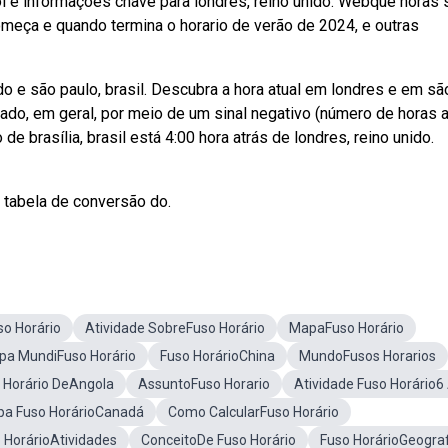
sol e informações chave para londres, reino unido. Webque horas 
omeça e quando termina o horario de verão de 2024, e outras
do e são paulo, brasil. Descubra a hora atual em londres e em sã
ado, em geral, por meio de um sinal negativo (número de horas 
de brasília, brasil está 4:00 hora atrás de londres, reino unido.
do tabela de conversão do.
so Horário
Atividade SobreFuso Horário
MapaFuso Horário
pa MundiFuso Horário
Fuso HorárioChina
MundoFusos Horarios
 Horário DeAngola
AssuntoFuso Horario
Atividade Fuso Horário6
a Fuso HorárioCanadá
Como CalcularFuso Horário
 HorárioAtividades
ConceitoDe Fuso Horário
Fuso HorárioGeograf