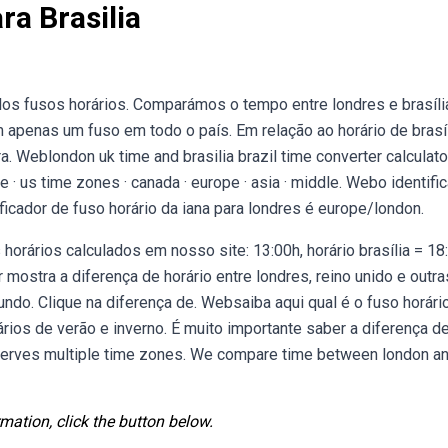
ra Brasilia
plos fusos horários. Comparámos o tempo entre londres e brasíli
m apenas um fuso em todo o país. Em relação ao horário de brasíl
a. Weblondon uk time and brasilia brazil time converter calculato
 · us time zones · canada · europe · asia · middle. Webo identifi
ntificador de fuso horário da iana para londres é europe/london.
rários calculados em nosso site: 13:00h, horário brasília = 18
mostra a diferença de horário entre londres, reino unido e outra
ndo. Clique na diferença de. Websaiba aqui qual é o fuso horári
rios de verão e inverno. É muito importante saber a diferença d
observes multiple time zones. We compare time between london a
mation, click the button below.