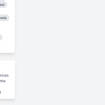
sil
mada
cnicas
inha
.