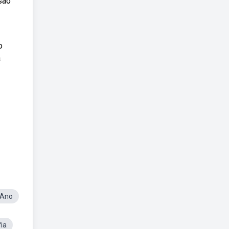
são
o
a
 Ano
ia