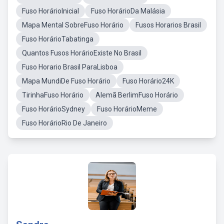
Fuso HorárioInicial
Fuso HorárioDa Malásia
Mapa Mental SobreFuso Horário
Fusos Horarios Brasil
Fuso HorárioTabatinga
Quantos Fusos HorárioExiste No Brasil
Fuso Horario Brasil ParaLisboa
Mapa MundiDe Fuso Horário
Fuso Horário24K
TirinhaFuso Horário
Alemã BerlimFuso Horário
Fuso HorárioSydney
Fuso HorárioMeme
Fuso HorárioRio De Janeiro