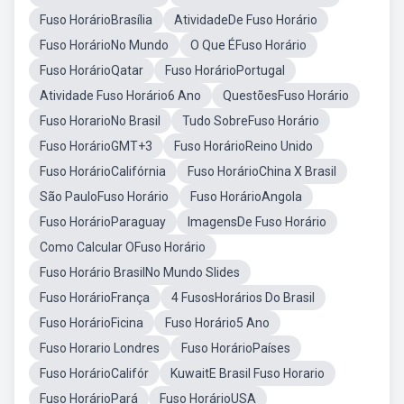
Fuso HorárioBrasília
AtividadeDe Fuso Horário
Fuso HorárioNo Mundo
O Que ÉFuso Horário
Fuso HorárioQatar
Fuso HorárioPortugal
Atividade Fuso Horário6 Ano
QuestõesFuso Horário
Fuso HorarioNo Brasil
Tudo SobreFuso Horário
Fuso HorárioGMT+3
Fuso HorárioReino Unido
Fuso HorárioCalifórnia
Fuso HorárioChina X Brasil
São PauloFuso Horário
Fuso HorárioAngola
Fuso HorárioParaguay
ImagensDe Fuso Horário
Como Calcular OFuso Horário
Fuso Horário BrasilNo Mundo Slides
Fuso HorárioFrança
4 FusosHorários Do Brasil
Fuso HorárioFicina
Fuso Horário5 Ano
Fuso Horario Londres
Fuso HorárioPaíses
Fuso HorárioCalifór
KuwaitE Brasil Fuso Horario
Fuso HorárioPará
Fuso HorárioUSA