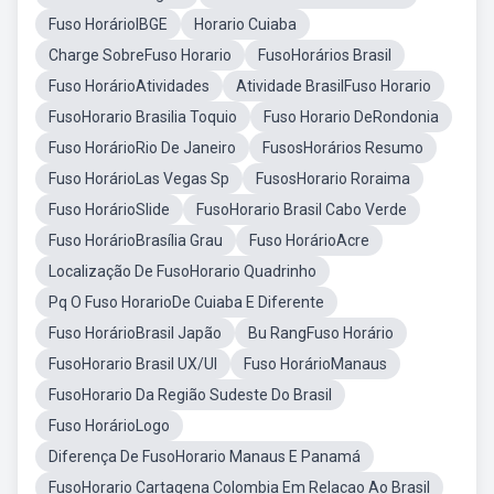
Fuso HorárioIBGE
Horario Cuiaba
Charge SobreFuso Horario
FusoHorários Brasil
Fuso HorárioAtividades
Atividade BrasilFuso Horario
FusoHorario Brasilia Toquio
Fuso Horario DeRondonia
Fuso HorárioRio De Janeiro
FusosHorários Resumo
Fuso HorárioLas Vegas Sp
FusosHorario Roraima
Fuso HorárioSlide
FusoHorario Brasil Cabo Verde
Fuso HorárioBrasília Grau
Fuso HorárioAcre
Localização De FusoHorario Quadrinho
Pq O Fuso HorarioDe Cuiaba E Diferente
Fuso HorárioBrasil Japão
Bu RangFuso Horário
FusoHorario Brasil UX/UI
Fuso HorárioManaus
FusoHorario Da Região Sudeste Do Brasil
Fuso HorárioLogo
Diferença De FusoHorario Manaus E Panamá
FusoHorario Cartagena Colombia Em Relacao Ao Brasil