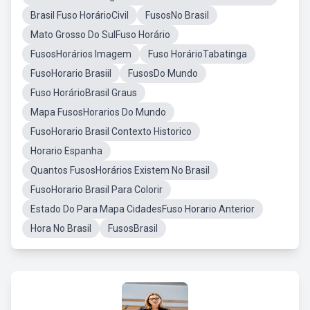
Brasil Fuso HorárioCivil
FusosNo Brasil
Mato Grosso Do SulFuso Horário
FusosHorários Imagem
Fuso HorárioTabatinga
FusoHorario Brasiil
FusosDo Mundo
Fuso HorárioBrasil Graus
Mapa FusosHorarios Do Mundo
FusoHorario Brasil Contexto Historico
Horario Espanha
Quantos FusosHorários Existem No Brasil
FusoHorario Brasil Para Colorir
Estado Do Para Mapa CidadesFuso Horario Anterior
Hora No Brasil
FusosBrasil