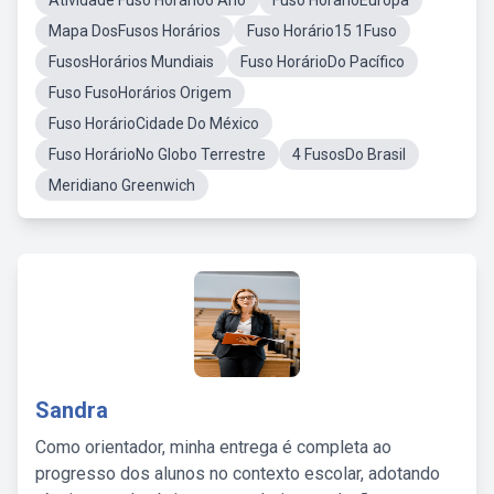
Atividade Fuso Horário6 Ano
Fuso HorarioEuropa
Mapa DosFusos Horários
Fuso Horário15 1Fuso
FusosHorários Mundiais
Fuso HorárioDo Pacífico
Fuso FusoHorários Origem
Fuso HorárioCidade Do México
Fuso HorárioNo Globo Terrestre
4 FusosDo Brasil
Meridiano Greenwich
Sandra
Como orientador, minha entrega é completa ao
progresso dos alunos no contexto escolar, adotando