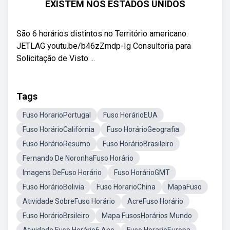
EXISTEM NOS ESTADOS UNIDOS
São 6 horários distintos no Território americano.
JETLAG youtu.be/b46zZmdp-Ig Consultoria para
Solicitação de Visto ...
Tags
Fuso HorarioPortugal
Fuso HorárioEUA
Fuso HorárioCalifórnia
Fuso HorárioGeografia
Fuso HorárioResumo
Fuso HorárioBrasileiro
Fernando De NoronhaFuso Horário
Imagens DeFuso Horário
Fuso HorárioGMT
Fuso HorárioBolivia
Fuso HorarioChina
MapaFuso
Atividade SobreFuso Horário
AcreFuso Horário
Fuso HorárioBrsileiro
Mapa FusosHorários Mundo