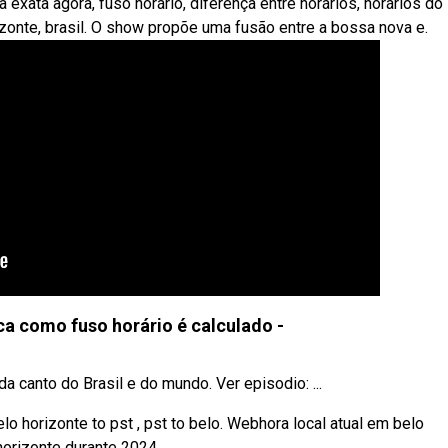
 exata agora, fuso horário, diferença entre horários, horários do
zonte, brasil. O show propõe uma fusão entre a bossa nova e.
ica como fuso horário é calculado -
 canto do Brasil e do mundo. Ver episodio: ...
elo horizonte to pst , pst to belo. Webhora local atual em belo
 horizonte durante 2024