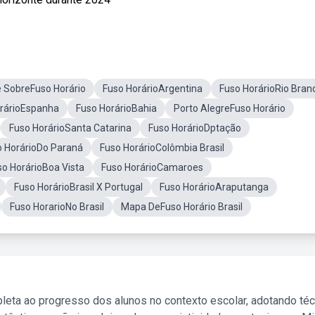
e SobreFuso Horário
Fuso HorárioArgentina
Fuso HorárioRio Bran
rárioEspanha
Fuso HorárioBahia
Porto AlegreFuso Horário
Fuso HorárioSanta Catarina
Fuso HorárioDptação
o HorárioDo Paraná
Fuso HorárioColômbia Brasil
so HorárioBoa Vista
Fuso HorárioCamaroes
Fuso HorárioBrasil X Portugal
Fuso HorárioAraputanga
Fuso HorarioNo Brasil
Mapa DeFuso Horário Brasil
leta ao progresso dos alunos no contexto escolar, adotando té