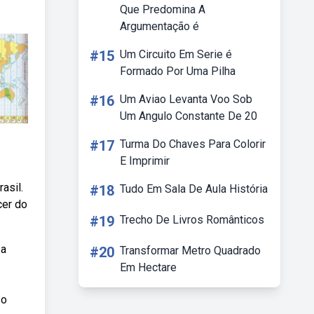
Que Predomina A
Argumentação é
#15
Um Circuito Em Serie é
Formado Por Uma Pilha
#16
Um Aviao Levanta Voo Sob
Um Angulo Constante De 20
#17
Turma Do Chaves Para Colorir
E Imprimir
asil.
#18
Tudo Em Sala De Aula História
cer do
#19
Trecho De Livros Românticos
 a
#20
Transformar Metro Quadrado
Em Hectare
so