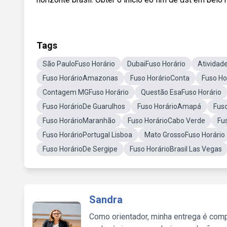
Tags
São PauloFuso Horário
DubaiFuso Horário
Atividad
Fuso HorárioAmazonas
Fuso HorárioConta
Fuso Ho
Contagem MGFuso Horário
Questão EsaFuso Horário
Fuso HorárioDe Guarulhos
Fuso HorárioAmapá
Fus
Fuso HorárioMaranhão
Fuso HorárioCabo Verde
Fu
Fuso HorárioPortugal Lisboa
Mato GrossoFuso Horário
Fuso HorárioDe Sergipe
Fuso HorárioBrasil Las Vegas
Sandra
Como orientador, minha entrega é comp