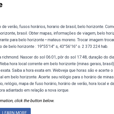
e
o de verão, fusos horários, horario de brasil, belo horizonte. Com
horizonte, brasil. Obter mapas, informações de viagem, belo hori
brante para belo horizonte • mateus moreno. Trocar imagem troca
de belo horizonte : 19°55′14″ s, 43°56′16″ o. 2 373 224 hab.
 richmond. Nascer do sol 06:01, pôr do sol 17:48, duração do di
. Weba hora local corrente em belo horizonte (minas gerais, brasil
 exata. Saiba a hora exata em. Webveja que horas são e acerte o
tual em belo horizonte. Acerte seu relógio para o horário de minas
, relógio, mapa de fuso horário, horário de verão, hora local e d
ora adiantado em relação a nova iorque.
mation, click the button below.
LEARN MORE