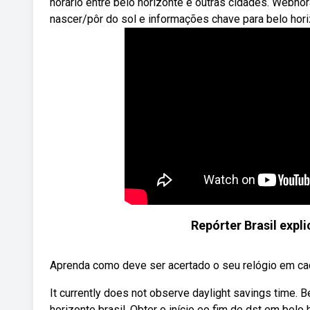
horário entre belo horizonte e outras cidades. Webhora
nascer/pôr do sol e informações chave para belo hori
Repórter Brasil expl
Aprenda como deve ser acertado o seu relógio em cada
It currently does not observe daylight savings time. B
horizonte brasil. Obter o início eo fim de dst em belo