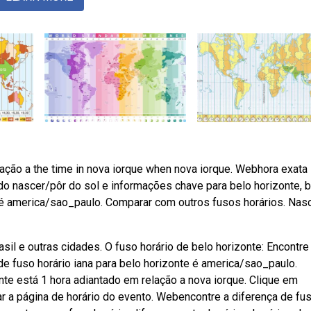
lação a the time in nova iorque when nova iorque. Webhora exata
s do nascer/pôr do sol e informações chave para belo horizonte, br
e é america/sao_paulo. Comparar com outros fusos horários. Nas
sil e outras cidades. O fuso horário de belo horizonte: Encontre
 de fuso horário iana para belo horizonte é america/sao_paulo.
te está 1 hora adiantado em relação a nova iorque. Clique em
har a página de horário do evento. Webencontre a diferença de fu