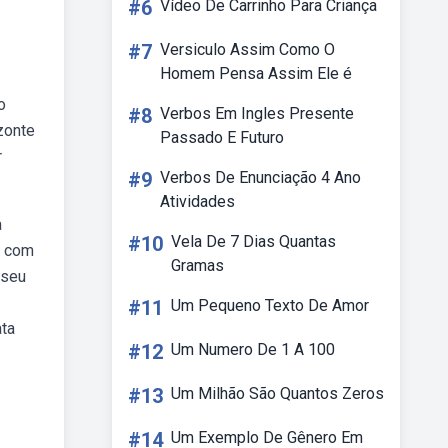
#6
Vídeo De Carrinho Para Criança
#7
Versiculo Assim Como O
Homem Pensa Assim Ele é
o
#8
Verbos Em Ingles Presente
zonte
Passado E Futuro
r
#9
Verbos De Enunciação 4 Ano
Atividades
a
#10
Vela De 7 Dias Quantas
) com
Gramas
 seu
#11
Um Pequeno Texto De Amor
ata
#12
Um Numero De 1 A 100
#13
Um Milhão São Quantos Zeros
#14
Um Exemplo De Gênero Em