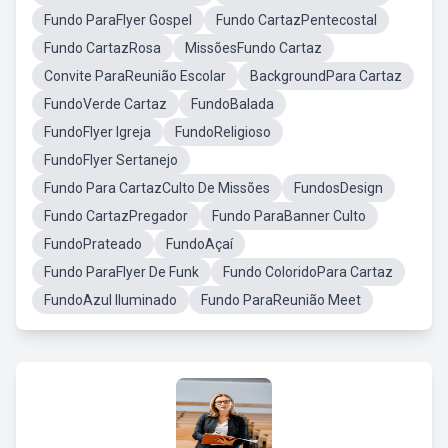
Fundo ParaFlyer Gospel
Fundo CartazPentecostal
Fundo CartazRosa
MissõesFundo Cartaz
Convite ParaReunião Escolar
BackgroundPara Cartaz
FundoVerde Cartaz
FundoBalada
FundoFlyer Igreja
FundoReligioso
FundoFlyer Sertanejo
Fundo Para CartazCulto De Missões
FundosDesign
Fundo CartazPregador
Fundo ParaBanner Culto
FundoPrateado
FundoAçaí
Fundo ParaFlyer De Funk
Fundo ColoridoPara Cartaz
FundoAzul Iluminado
Fundo ParaReunião Meet