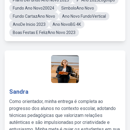
Plano DeFundo Ano Novo 2023
9º Ano 2023Logotipo
Fundo Ano Novo20024
SimboloAno Novo
Fundo CartazAno Novo
Ano Novo FundoVertical
AnoDe Inicio 2023
Ano NovoBG 4K
Boas Festas E FelizAno Novo 2023
Sandra
Como orientador, minha entrega é completa ao
progresso dos alunos no contexto escolar, adotando
técnicas pedagógicas que valorizam relações
autênticas e são impulsionadas por criatividade e
entusiasmo. Minha meta é guiar os estudantes em sua