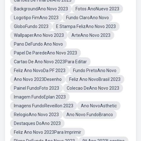
Cartões De Final DeAno 2023
BackgroundAno Novo 2023
Fotos AnoNuevo 2023
Logotipo FimAno 2023
Fundo ClaroAno Novo
GloboFundo 2023
E Stampa FelizAno Novo 2023
WallpaperAno Novo 2023
ArteAno Novo 2023
Pano DeFundo Ano Novo
Papel De ParedeAno Novo 2023
Cartao De Ano Novo 2023Para Editar
Feliz Ano NovoDa PF 2023
Fundo PretoAno Novo
Ano Novo 2023Desenho
Feliz Ano NovoBrasil 2023
Painel FundoFoto 2023
Colecao DeAno Novo 2023
Imagem FundoEplan 2023
Imagens FundoReveillon 2023
Ano NovoAsthetic
RelogioAno Novo 2023
Ano Novo FundoBranco
Destaques DoAno 2023
Feliz Ano Novo 2023Para Imprimir