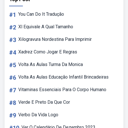
#1
You Can Do It Tradução
#2
Xl Equivale A Qual Tamanho
#3
Xilogravura Nordestina Para Imprimir
#4
Xadrez Como Jogar E Regras
#5
Volta As Aulas Turma Da Monica
#6
Volta As Aulas Educação Infantil Brincadeiras
#7
Vitaminas Essenciais Para O Corpo Humano
#8
Verde E Preto Da Que Cor
#9
Verbo Da Vida Logo
Ver O Calendário De Dezembro 2023