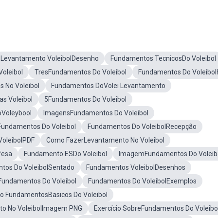
Levantamento VoleibolDesenho
Fundamentos TecnicosDo Voleibol
oleibol
TresFundamentos Do Voleibol
Fundamentos Do Voleibo
 No Voleibol
Fundamentos DoVolei Levantamento
s Voleibol
5Fundamentos Do Voleibol
Voleybool
ImagensFundamentos Do Voleibol
Fundamentos Do Voleibol
Fundamentos Do VoleibolRecepção
oleibolPDF
Como FazerLevantamento No Voleibol
fesa
Fundamento ESDo Voleibol
ImagemFundamentos Do Voleib
tos Do VoleibolSentado
Fundamentos VoleibolDesenhos
EFundamentos Do Voleibol
Fundamentos Do VoleibolExemplos
o FundamentosBasicos Do Voleibol
to No VoleibolImagem PNG
Exercício SobreFundamentos Do Voleibo