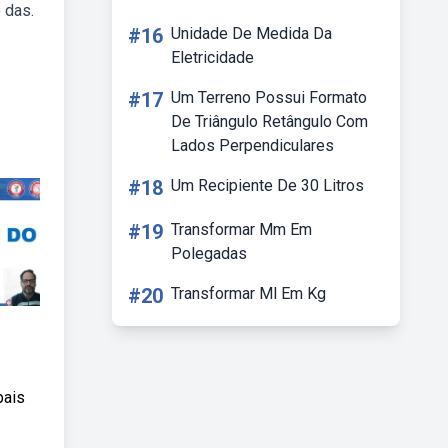
 das.
#16
Unidade De Medida Da
Eletricidade
#17
Um Terreno Possui Formato
De Triângulo Retângulo Com
Lados Perpendiculares
#18
Um Recipiente De 30 Litros
#19
Transformar Mm Em
Polegadas
#20
Transformar Ml Em Kg
pais