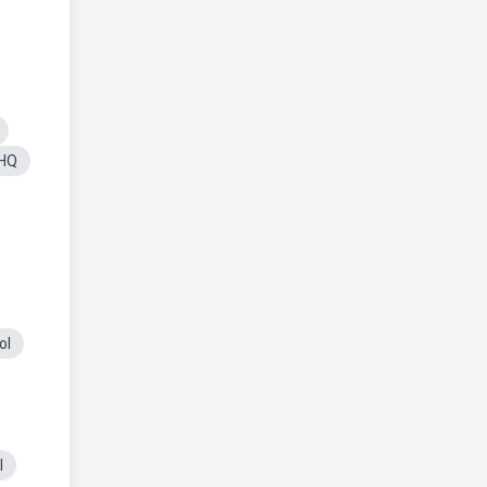
lHQ
ol
l