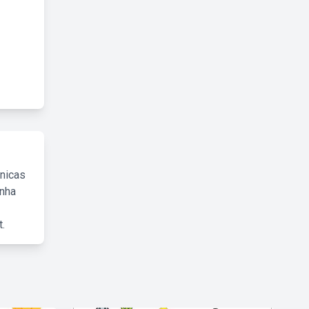
cnicas
inha
.