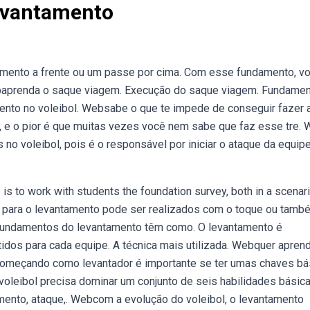
evantamento
amento a frente ou um passe por cima. Com esse fundamento, v
ebaprenda o saque viagem. Execução do saque viagem. Fundame
ento no voleibol. Websabe o que te impede de conseguir fazer 
so, e o pior é que muitas vezes você nem sabe que faz esse tre.
o voleibol, pois é o responsável por iniciar o ataque da equipe
is to work with students the foundation survey, both in a scenar
s para o levantamento pode ser realizados com o toque ou tamb
 fundamentos do levantamento têm como. O levantamento é
dos para cada equipe. A técnica mais utilizada. Webquer aprend
começando como levantador é importante se ter umas chaves bá
oleibol precisa dominar um conjunto de seis habilidades básica
ento, ataque,. Webcom a evolução do voleibol, o levantamento