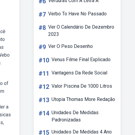
#6
Verduras Com A Letra A
#7
Verbo To Have No Passado
#8
Ver O Calendário De Dezembro
ocê
2023
nto
#9
Ver O Peso Desenho
as
 Webo
#10
Venus Filme Final Explicado
.
#11
Vantagens Da Rede Social
io of
#12
Valor Piscina De 1000 Litros
ém
#13
Utopia Thomas More Redação
er a
#14
Unidades De Medidas
sicas
Padronizadas
s,
#15
Unidades De Medidas 4 Ano