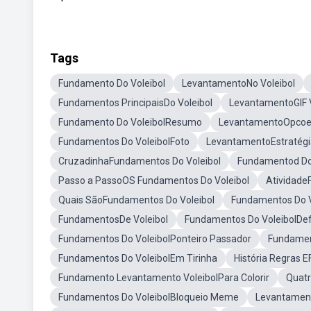
Tags
Fundamento Do Voleibol
LevantamentoNo Voleibol
Fundamentos PrincipaisDo Voleibol
LevantamentoGIF V
Fundamento Do VoleibolResumo
LevantamentoOpcoes
Fundamentos Do VoleibolFoto
LevantamentoEstratégia
CruzadinhaFundamentos Do Voleibol
Fundamentod Do
Passo a PassoOS Fundamentos Do Voleibol
Atividade
Quais SãoFundamentos Do Voleibol
Fundamentos Do V
FundamentosDe Voleibol
Fundamentos Do VoleibolDe
Fundamentos Do VoleibolPonteiro Passador
Fundamen
Fundamentos Do VoleibolEm Tirinha
História Regras 
Fundamento Levantamento VoleibolPara Colorir
Quatr
Fundamentos Do VoleibolBloqueio Meme
Levantamen