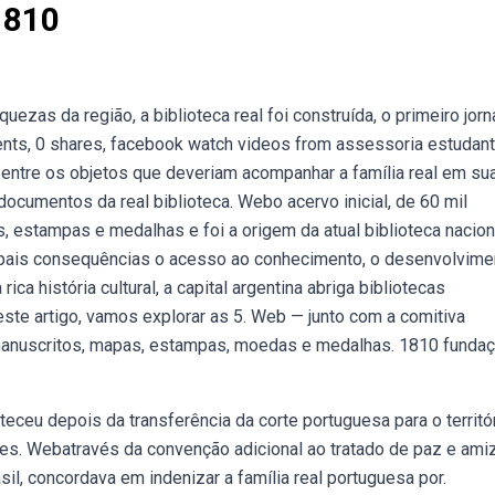
1810
ezas da região, a biblioteca real foi construída, o primeiro jorn
ments, 0 shares, facebook watch videos from assessoria estudant
— entre os objetos que deveriam acompanhar a família real em su
documentos da real biblioteca. Webo acervo inicial, de 60 mil
, estampas e medalhas e foi a origem da atual biblioteca nacion
cipais consequências o acesso ao conhecimento, o desenvolvime
ca história cultural, a capital argentina abriga bibliotecas
ste artigo, vamos explorar as 5. Web — junto com a comitiva
 manuscritos, mapas, estampas, moedas e medalhas. 1810 funda
eceu depois da transferência da corte portuguesa para o territó
ões. Webatravés da convenção adicional ao tratado de paz e ami
sil, concordava em indenizar a família real portuguesa por.