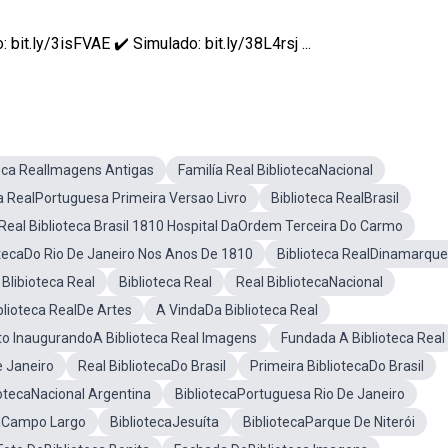
it.ly/3isFVAE ✔️ Simulado: bit.ly/38L4rsj ...
teca RealImagens Antigas
Familía Real BibliotecaNacional
ca RealPortuguesa Primeira Versao Livro
Biblioteca RealBrasil
Real Biblioteca Brasil 1810 Hospital DaOrdem Terceira Do Carmo
otecaDo Rio De Janeiro Nos Anos De 1810
Biblioteca RealDinamarqu
libioteca Real
Biblioteca Real
Real BibliotecaNacional
blioteca RealDe Artes
A VindaDa Biblioteca Real
o InaugurandoA Biblioteca Real Imagens
Fundada A Biblioteca Real
e Janeiro
Real BibliotecaDo Brasil
Primeira BibliotecaDo Brasil
iotecaNacional Argentina
BibliotecaPortuguesa Rio De Janeiro
caCampo Largo
BibliotecaJesuíta
BibliotecaParque De Niterói