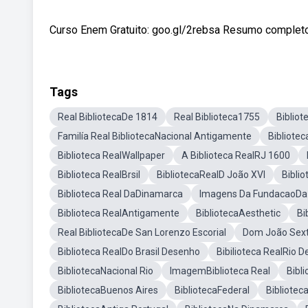
Curso Enem Gratuito: goo.gl/2rebsa Resumo completo: b
Tags
Real BibliotecaDe 1814
Real Biblioteca1755
Biblio
Familía Real BibliotecaNacional Antigamente
Bibliote
Biblioteca RealWallpaper
A Biblioteca RealRJ 1600
Biblioteca RealBrsil
BibliotecaRealD João XVI
Bibli
Biblioteca Real DaDinamarca
Imagens Da FundacaoDa B
Biblioteca RealAntigamente
BibliotecaAesthetic
Bi
Real BibliotecaDe San Lorenzo Escorial
Dom João Sext
Biblioteca RealDo Brasil Desenho
Bibilioteca RealRio D
BibliotecaNacional Rio
ImagemBiblioteca Real
Bibl
BibliotecaBuenos Aires
BibliotecaFederal
Bibliote