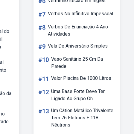
#6
Vermelho Escuro Em Ingles
#7
Verbos No Infinitivo Impessoal
#8
Verbos De Enunciação 4 Ano
al do
Atividades
il
#9
Vela De Aniversário Simples
a
#10
Vaso Sanitário 25 Cm Da
al.
Parede
nto
#11
Valor Piscina De 1000 Litros
#12
Uma Base Forte Deve Ter
ção da
Ligado Ao Grupo Oh
#13
Um Cátion Metálico Trivalente
rio
Tem 76 Elétrons E 118
zade,
Nêutrons