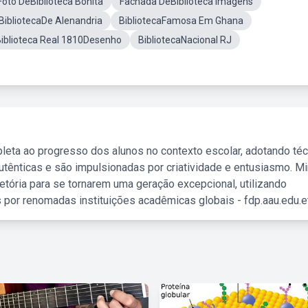
Foto DeBiblioteca Bonita
Fachada DeBiblioteca Imagens
BibliotecaDe Alenandria
BibliotecaFamosa Em Ghana
iblioteca Real 1810Desenho
BibliotecaNacional RJ
leta ao progresso dos alunos no contexto escolar, adotando té
tênticas e são impulsionadas por criatividade e entusiasmo. M
etória para se tornarem uma geração excepcional, utilizando
 por renomadas instituições acadêmicas globais - fdp.aau.edu.et