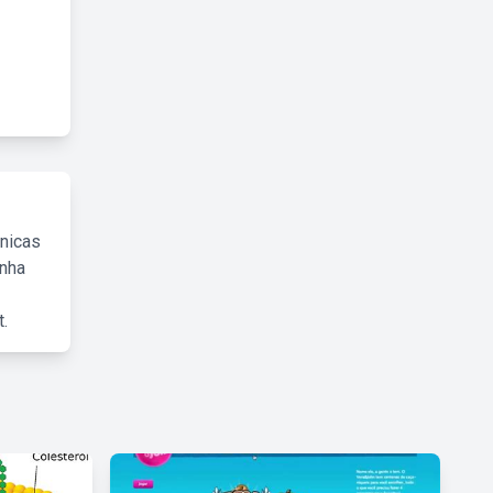
cnicas
inha
.