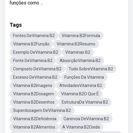
funções como ...
Tags
Fontes DeVitamina B2
Vitamina B2Formula
Vitamina B2Função
Vitamina B2Resumo
Exemplo DeVitamina B2
Vitaminas B2
Fonte DeVitamina B2
AbsorçãoVitamina B2
Composto DeVitamina B2
Tudo SobreVitamina B2
Excesso DeVitamina B2
Funções Da Vitamina
Vitamina B2Imagens
AtividadesVitamina B2
Vitamina B2Dosagem
Vitamina B2O Que É
Vitamina B2Desenhos
EstruturaDa Vitamina B2
Superdosagem DeVitamina B2
Vitamina B2Deficiência
Carencia DeVitamina B2
Vitamina B2Alimentos
A Vitamina B2Oxida