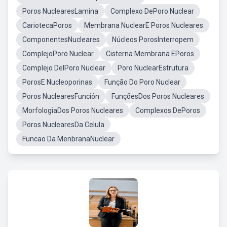
Poros NuclearesLamina
Complexo DePoro Nuclear
CariotecaPoros
Membrana NuclearE Poros Nucleares
ComponentesNucleares
Núcleos PorosInterropem
ComplejoPoro Nuclear
Cisterna Membrana EPoros
Complejo DelPoro Nuclear
Poro NuclearEstrutura
PorosE Nucleoporinas
Função Do Poro Nuclear
Poros NuclearesFunción
FunçõesDos Poros Nucleares
MorfologiaDos Poros Nucleares
Complexos DePoros
Poros NuclearesDa Celula
Funcao Da MenbranaNuclear