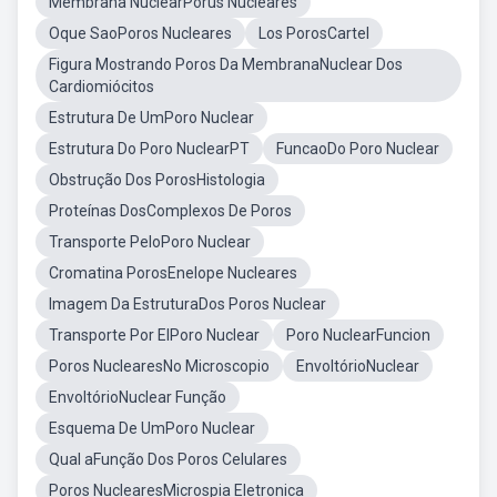
Membrana NuclearPorus Nucleares
Oque SaoPoros Nucleares
Los PorosCartel
Figura Mostrando Poros Da MembranaNuclear Dos
Cardiomiócitos
Estrutura De UmPoro Nuclear
Estrutura Do Poro NuclearPT
FuncaoDo Poro Nuclear
Obstrução Dos PorosHistologia
Proteínas DosComplexos De Poros
Transporte PeloPoro Nuclear
Cromatina PorosEnelope Nucleares
Imagem Da EstruturaDos Poros Nuclear
Transporte Por ElPoro Nuclear
Poro NuclearFuncion
Poros NuclearesNo Microscopio
EnvoltórioNuclear
EnvoltórioNuclear Função
Esquema De UmPoro Nuclear
Qual aFunção Dos Poros Celulares
Poros NuclearesMicrospia Eletronica