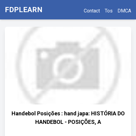
FDPLEARN
Contact
Tos
DMCA
Handebol Posições : hand japa: HISTÓRIA DO
HANDEBOL - POSIÇÕES, A