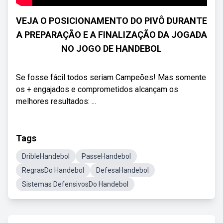
VEJA O POSICIONAMENTO DO PIVÔ DURANTE
A PREPARAÇÃO E A FINALIZAÇÃO DA JOGADA
NO JOGO DE HANDEBOL
Se fosse fácil todos seriam Campeões! Mas somente
os + engajados e comprometidos alcançam os
melhores resultados: ...
Tags
DribleHandebol
PasseHandebol
RegrasDo Handebol
DefesaHandebol
Sistemas DefensivosDo Handebol