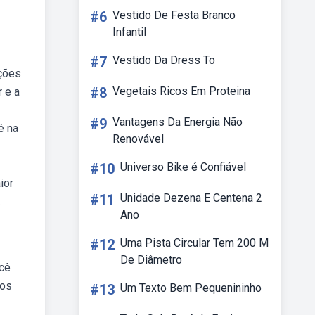
#6
Vestido De Festa Branco
Infantil
#7
Vestido Da Dress To
ações
#8
Vegetais Ricos Em Proteina
 e a
#9
Vantagens Da Energia Não
é na
Renovável
#10
Universo Bike é Confiável
ior
#11
Unidade Dezena E Centena 2
.
Ano
#12
Uma Pista Circular Tem 200 M
De Diâmetro
ocê
dos
#13
Um Texto Bem Pequenininho