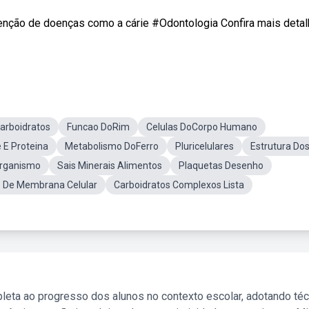
venção de doenças como a cárie #Odontologia Confira mais deta
arboidratos
Funcao DoRim
Celulas DoCorpo Humano
 E Proteina
Metabolismo DoFerro
Pluricelulares
Estrutura Do
Organismo
Sais Minerais Alimentos
Plaquetas Desenho
s De Membrana Celular
Carboidratos Complexos Lista
leta ao progresso dos alunos no contexto escolar, adotando té