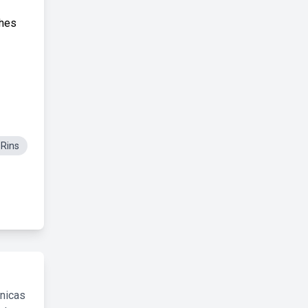
lhes
sRins
cnicas