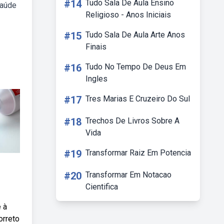
#14
Tudo Sala De Aula Ensino
saúde
Religioso - Anos Iniciais
#15
Tudo Sala De Aula Arte Anos
Finais
#16
Tudo No Tempo De Deus Em
Ingles
#17
Tres Marias E Cruzeiro Do Sul
#18
Trechos De Livros Sobre A
Vida
#19
Transformar Raiz Em Potencia
#20
Transformar Em Notacao
Cientifica
 à
orreto