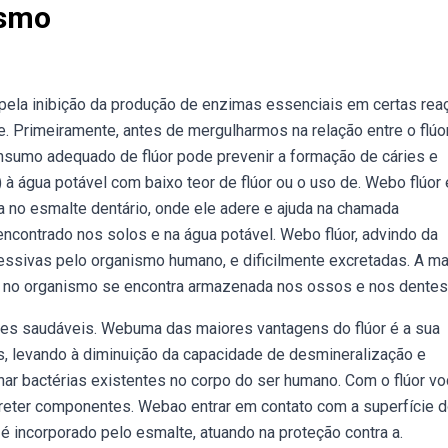
ismo
pela inibição da produção de enzimas essenciais em certas re
. Primeiramente, antes de mergulharmos na relação entre o flúor
consumo adequado de flúor pode prevenir a formação de cáries e
) à água potável com baixo teor de flúor ou o uso de. Webo flúor 
ua no esmalte dentário, onde ele adere e ajuda na chamada
encontrado nos solos e na água potável. Webo flúor, advindo da
cessivas pelo organismo humano, e dificilmente excretadas. A ma
or no organismo se encontra armazenada nos ossos e nos dentes
tes saudáveis. Webuma das maiores vantagens do flúor é a sua
as, levando à diminuição da capacidade de desmineralização e
r bactérias existentes no corpo do ser humano. Com o flúor v
 reter componentes. Webao entrar em contato com a superfície 
 é incorporado pelo esmalte, atuando na proteção contra a.