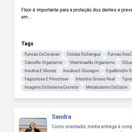
Flúor é importante para a proteção dos dentes e pre
em ...
Tags
Funcao DoCoracao
Celulas DoSangue
Funcao DosC
CalcioNo Organismo
VitaminasNo Organismo
OQue
Insulina E Glicose
Insulina E Glucagon
EquilibrioDo 
Fagocitose E Pinocitose
Intestino Grosso Real
Tipo
Imagens DoSistema Excretor
Metabolismo DoCobre
Sandra
Como orientador, minha entrega é comp