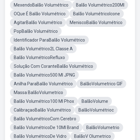
MexendoBalão Volumétrico
Balão Volumétrico200Ml
OQue É Balão Volumétrico
Balão VolumétricoIcone
AgitarBalão Volumétrico
MeniscoBalão Volumétrico
PopBalão Volumétrico
Identificador ParaBalão Volumétrico
Balão Volumétrico2L Classe A
Balão VolumétricoRefluxo
Solução Com CoranteBalão Volumétrico
Balão Volumétrico500 Ml JPNG
Anilha ParaBalão Volumétrico
BalãoVolumetrico GIF
Massa BalãoVolumetrico
Balão Volumétrico100 Ml Phox
BalãoVolume
CalibraçaoBalão Volumétrico
BalãoVolumétrioc
Balão VolumétricoCom Cerebro
Balão VolumétricoDe 10Ml Brand
BalãoVolumetrio
Balão VolumétricoDe Vidro
BalãoV Olumetrico