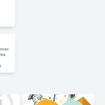
cnicas
inha
.