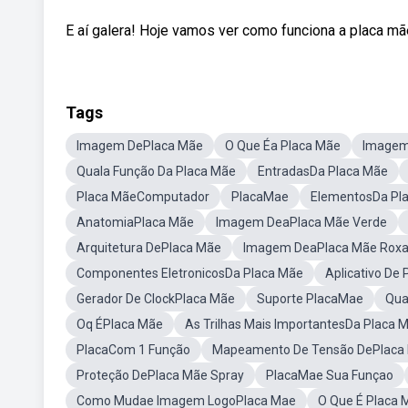
E aí galera! Hoje vamos ver como funciona a placa mãe
Tags
Imagem DePlaca Mãe
O Que Éa Placa Mãe
Imagem
Quala Função Da Placa Mãe
EntradasDa Placa Mãe
Placa MãeComputador
PlacaMae
ElementosDa Pl
AnatomiaPlaca Mãe
Imagem DeaPlaca Mãe Verde
Arquitetura DePlaca Mãe
Imagem DeaPlaca Mãe Rox
Componentes EletronicosDa Placa Mãe
Aplicativo De
Gerador De ClockPlaca Mãe
Suporte PlacaMae
Qua
Oq ÉPlaca Mãe
As Trilhas Mais ImportantesDa Placa 
PlacaCom 1 Função
Mapeamento De Tensão DePlaca
Proteção DePlaca Mãe Spray
PlacaMae Sua Funçao
Como Mudae Imagem LogoPlaca Mae
O Que É Placa 