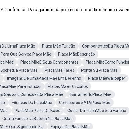
! Confere aí! Para garantir os proximos episódios se increva em:
 De UmaPlaca Mãe
Placa Mãe Função
ComponentesDa Placa M
Para Que Servea Placa Mãe
Placa MãeDescrição
aca Mãe
Placa MãeE Seus Componentes
Placa MãeComo Funcio
SocketDa Placa Mãe
PlacaMae Fases
Ponte SulPlaca Mãe
a
Imagens De UmaPlaca Mãe Em Desenho
Placa MãeWallpaper
 PlacaMae Para Estudar
Placas MãeE Circuitos
is São as 6 ConexõesDa Placa Mãe
BarramentoPlaca Mãe
Mãe
F8uncao Da PlacaMae
Conectores SATAPlaca Mãe
 Mãe
PlacaMae Parte De Baixo
Cooler Da PlacaMae Sua Função
Qual a Funcao DaBateria Na Placa Mae
MãeE Que Significado Ela
FujnçaoDa Placa Mãe