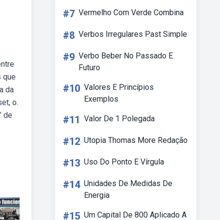
#7
Vermelho Com Verde Combina
#8
Verbos Irregulares Past Simple
#9
Verbo Beber No Passado E
ntre
Futuro
s que
#10
Valores E Princípios
a da
Exemplos
et, o.
” de
#11
Valor De 1 Polegada
#12
Utopia Thomas More Redação
#13
Uso Do Ponto E Vírgula
#14
Unidades De Medidas De
Energia
#15
Um Capital De 800 Aplicado A