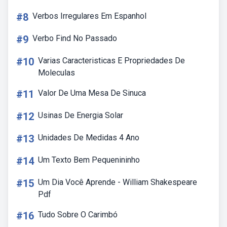
#8
Verbos Irregulares Em Espanhol
#9
Verbo Find No Passado
#10
Varias Caracteristicas E Propriedades De
Moleculas
#11
Valor De Uma Mesa De Sinuca
#12
Usinas De Energia Solar
#13
Unidades De Medidas 4 Ano
#14
Um Texto Bem Pequenininho
#15
Um Dia Você Aprende - William Shakespeare
Pdf
#16
Tudo Sobre O Carimbó