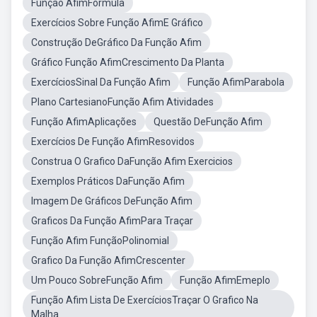
Função AfimFórmula
Exercícios Sobre Função AfimE Gráfico
Construção DeGráfico Da Função Afim
Gráfico Função AfimCrescimento Da Planta
ExercíciosSinal Da Função Afim
Função AfimParabola
Plano CartesianoFunção Afim Atividades
Função AfimAplicações
Questão DeFunção Afim
Exercícios De Função AfimResovidos
Construa O Grafico DaFunção Afim Exercicios
Exemplos Práticos DaFunção Afim
Imagem De Gráficos DeFunção Afim
Graficos Da Função AfimPara Traçar
Função Afim FunçãoPolinomial
Grafico Da Função AfimCrescenter
Um Pouco SobreFunção Afim
Função AfimEmeplo
Função Afim Lista De ExercíciosTraçar O Grafico Na
Malha