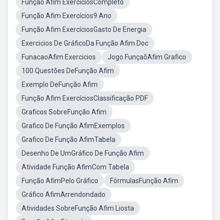
Função Afim ExercíciosCompleto
Função Afim Exercícios9 Ano
Função Afim ExercíciosGasto De Energia
Exercicios De GráficoDa Função Afim Doc
FunacaoAfim Exercicios
Jogo FunçaõAfim Grafico
100 Questões DeFunção Afim
Exemplo DeFunção Afim
Função Afim ExercíciosClassificação PDF
Graficos SobreFunção Afim
Grafico De Função AfimExemplos
Grafico De Função AfimTabela
Desenho De UmGráfico De Função Afim
Atividade Função AfimCom Tabela
Função AfimPelo Gráfico
FórmulasFunção Afim
Gráfico AfimArrendondado
Atividades SobreFunção Afim Liosta